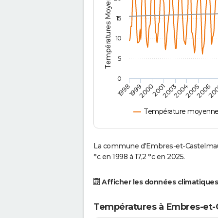
Températures Moyennes ( °C )
15
10
5
0
2001
2003
2004
2005
1998
2006
1999
20
2000
Température moyenne 
La commune d'Embres-et-Castelmaur
°c en 1998 à 17,2 °c en 2025.
Afficher les données climatiques
Températures à Embres-et-