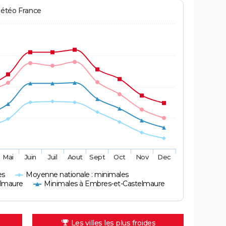
Météo France
Mai
Juin
Juil
Aout
Sept
Oct
Nov
Dec
es
Moyenne nationale : minimales
elmaure
Minimales à Embres-et-Castelmaure
Les villes les plus froides