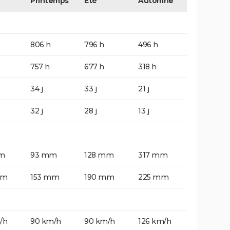
Printemps
Eté
Automne
806 h
796 h
496 h
757 h
677 h
318 h
34 j
33 j
21 j
32 j
28 j
13 j
m
93 mm
128 mm
317 mm
mm
153 mm
190 mm
225 mm
/h
90 km/h
90 km/h
126 km/h