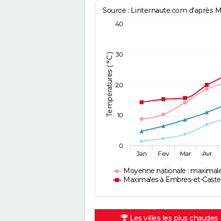
Source : Linternaute.com d'après 
40
30
Températures ( °C )
20
10
0
Jan
Fev
Mar
Avr
Moyenne nationale : maximal
Maximales à Embres-et-Cast
Les villes les plus chaudes