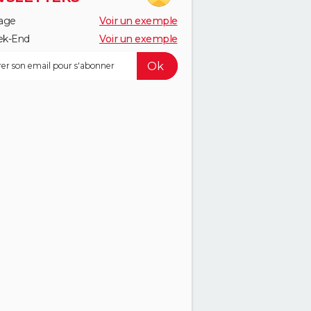
age
Voir un exemple
k-End
Voir un exemple