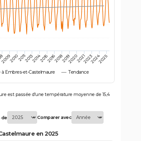
2010
2019
2011
2020
2013
2021
2014
2023
2015
2024
08
2016
2025
2009
2018
à Embres-et-Castelmaure
Tendance
e est passée d'une température moyenne de 15,4
Comparer avec
 de
Castelmaure en 2025