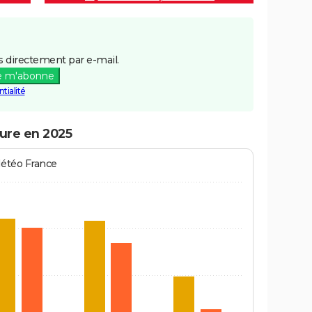
 directement par e-mail.
e m'abonne
tialité
ure en 2025
Météo France