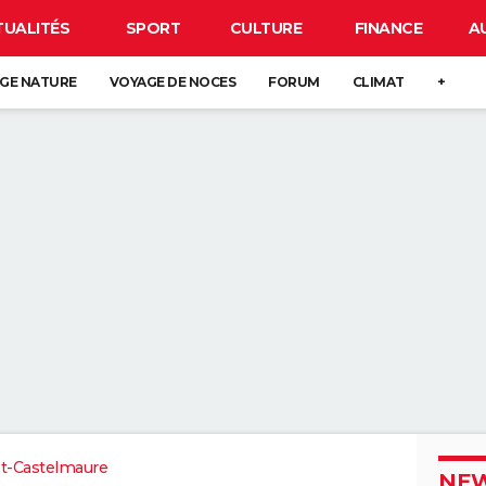
TUALITÉS
SPORT
CULTURE
FINANCE
A
GE NATURE
VOYAGE DE NOCES
FORUM
CLIMAT
+
t-Castelmaure
NEW