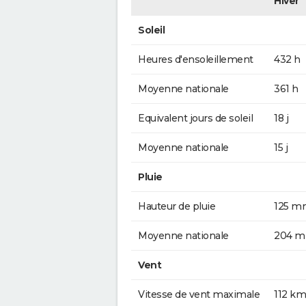
Hiver
Soleil
Heures d'ensoleillement
432 h
Moyenne nationale
361 h
Equivalent jours de soleil
18 j
Moyenne nationale
15 j
Pluie
Hauteur de pluie
125 m
Moyenne nationale
204 
Vent
Vitesse de vent maximale
112 km