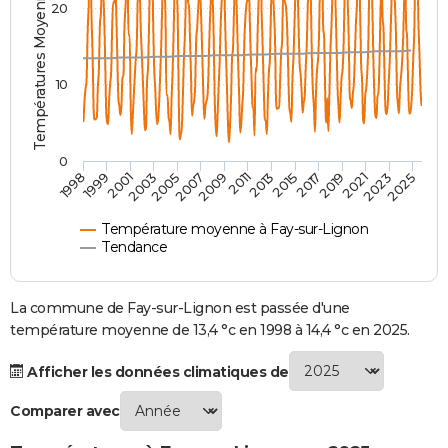
Températures Moyennes ( °C )
20
City break
Voyage de noces
Climat
Destinations
Voyage nature
Forum
+
PHOTO
GUIDES D'ACHAT
10
BONS PLANS
CARTE DE VOEUX
0
2001
2015
2005
2019
2009
2023
1999
2013
2003
2017
2007
2021
1998
2011
2025
Carte Bonne année
Carte Pâques
Carte de Noël
Carte Saint-Valentin
Carte d'anniversaire
DICTIONNAIRE
Biographies
Expressions
Dictionnaire
Citations
Proverbes
PROGRAMME TV
Température moyenne à Fay-sur-Lignon
Tendance
COPAINS D'AVANT
Se connecter
Collèges
Universités
Service militaire
S'inscrire
Lycées
Primaires
Entreprises
Avis de recherche
La commune de Fay-sur-Lignon est passée d'une
AVIS DE DÉCÈS
température moyenne de 13,4 °c en 1998 à 14,4 °c en 2025.
FORUM
Afficher les données climatiques de
Lifestyle
Sport
Television
Cinema
Bricolage
Culture
Auto
Voyage
Comparer avec