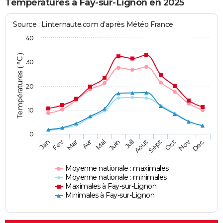
Températures à Fay-sur-Lignon en 2025
Source : Linternaute.com d'après Météo France
40
Températures ( °C )
30
20
10
0
Fev
Nov
Jan
Mar
Avr
Mai
Juin
Juil
Aout
Sept
Oct
Dec
Moyenne nationale : maximales
Moyenne nationale : minimales
Maximales à Fay-sur-Lignon
Minimales à Fay-sur-Lignon