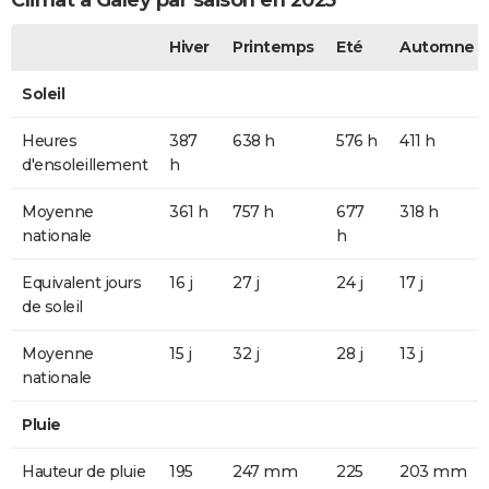
Climat à Galey par saison en 2025
Hiver
Printemps
Eté
Automne
Soleil
Heures
387
638 h
576 h
411 h
d'ensoleillement
h
Moyenne
361 h
757 h
677
318 h
nationale
h
Equivalent jours
16 j
27 j
24 j
17 j
de soleil
Moyenne
15 j
32 j
28 j
13 j
nationale
Pluie
Hauteur de pluie
195
247 mm
225
203 mm