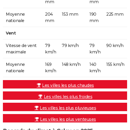
mm
mm
Moyenne
204
153 mm
190
225 mm
nationale
mm
mm
Vent
Vitesse de vent
79
79 km/h
79
90 km/h
maximale
km/h
km/h
Moyenne
169
148 km/h
140
155 km/h
nationale
km/h
km/h
Les villes les plus chaudes
Les villes les plus froides
Les villes les plus pluvieuses
Les villes les plus venteuses