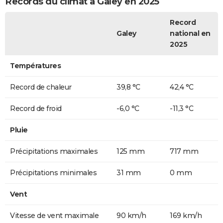
Records du climat à Galey en 2025
Record
Galey
national en
2025
Températures
Record de chaleur
39,8 °C
42,4 °C
Record de froid
-6,0 °C
-11,3 °C
Pluie
Précipitations maximales
125 mm
717 mm
Précipitations minimales
31 mm
0 mm
Vent
Vitesse de vent maximale
90 km/h
169 km/h