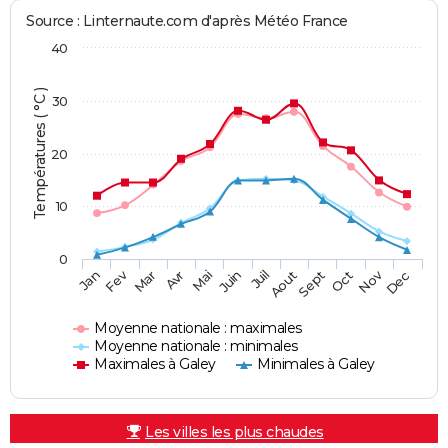
Source : Linternaute.com d'après Météo France
40
Températures ( °C )
30
20
10
0
Fev
Nov
Jan
Mar
Avr
Mai
Juin
Juil
Aout
Sept
Oct
Dec
Moyenne nationale : maximales
Moyenne nationale : minimales
Maximales à Galey
Minimales à Galey
Les villes les plus chaudes