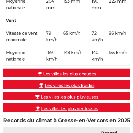
Moyenne
204
153 mm
190
225 mm
nationale
mm
mm
Vent
Vitesse de vent
79
65 km/h
72
86 km/h
maximale
km/h
km/h
Moyenne
169
148 km/h
140
155 km/h
nationale
km/h
km/h
Les villes les plus chaudes
Les villes les plus froides
Les villes les plus pluvieuses
Les villes les plus venteuses
Records du climat à Gresse-en-Vercors en 2025
Record