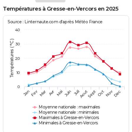
Températures à Gresse-en-Vercors en 2025
Source : Linternaute.com d'après Météo France
40
Températures ( °C )
30
20
10
0
Fev
Nov
Jan
Mar
Avr
Mai
Juin
Juil
Aout
Sept
Oct
Dec
Moyenne nationale : maximales
Moyenne nationale : minimales
Maximales à Gresse-en-Vercors
Minimales à Gresse-en-Vercors