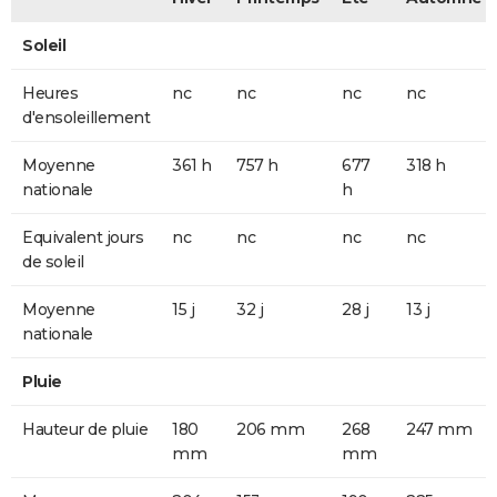
Soleil
Heures
nc
nc
nc
nc
d'ensoleillement
Moyenne
361 h
757 h
677
318 h
nationale
h
Equivalent jours
nc
nc
nc
nc
de soleil
Moyenne
15 j
32 j
28 j
13 j
nationale
Pluie
Hauteur de pluie
180
206 mm
268
247 mm
mm
mm