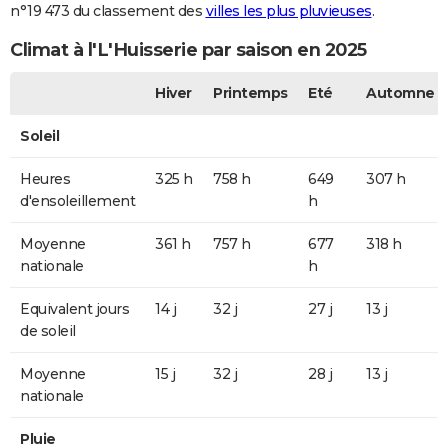
n°19 473 du classement des
villes les plus pluvieuses
.
Climat à l'L'Huisserie par saison en 2025
Hiver
Printemps
Eté
Automne
Soleil
Heures
325 h
758 h
649
307 h
d'ensoleillement
h
Moyenne
361 h
757 h
677
318 h
nationale
h
Equivalent jours
14 j
32 j
27 j
13 j
de soleil
Moyenne
15 j
32 j
28 j
13 j
nationale
Pluie