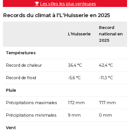
Les villes les plus venteuses
Records du climat à l'L'Huisserie en 2025
Record
L'Huisserie
national en
2025
Températures
Record de chaleur
36,4 °C
42,4 °C
Record de froid
-5,6 °C
-11,3 °C
Pluie
Précipitations maximales
172 mm
717 mm
Précipitations minimales
9 mm
0 mm
Vent