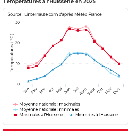
Températures à l'Huisserie en 2025
Source : Linternaute.com d'après Météo France
30
Températures ( °C )
20
10
0
Fev
Nov
Jan
Mar
Avr
Mai
Juin
Juil
Aout
Sept
Oct
Dec
Moyenne nationale : maximales
Moyenne nationale : minimales
Maximales à l'Huisserie
Minimales à l'Huisserie