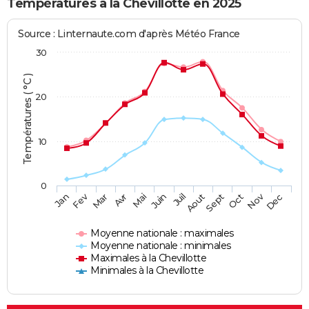
Températures à la Chevillotte en 2025
Source : Linternaute.com d'après Météo France
30
Températures ( °C )
20
10
0
Fev
Nov
Jan
Mar
Avr
Mai
Juin
Juil
Aout
Sept
Oct
Dec
Moyenne nationale : maximales
Moyenne nationale : minimales
Maximales à la Chevillotte
Minimales à la Chevillotte