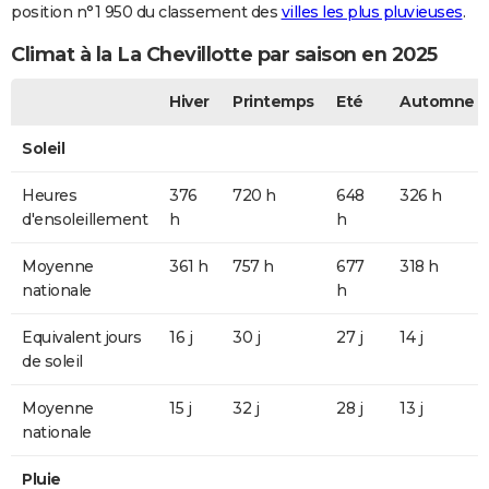
position n°1 950 du classement des
villes les plus pluvieuses
.
Climat à la La Chevillotte par saison en 2025
Hiver
Printemps
Eté
Automne
Soleil
Heures
376
720 h
648
326 h
d'ensoleillement
h
h
Moyenne
361 h
757 h
677
318 h
nationale
h
Equivalent jours
16 j
30 j
27 j
14 j
de soleil
Moyenne
15 j
32 j
28 j
13 j
nationale
Pluie