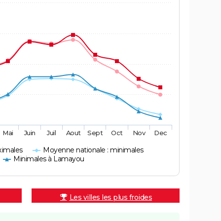
Mai
Juin
Juil
Aout
Sept
Oct
Nov
Dec
ximales
Moyenne nationale : minimales
Minimales à Lamayou
Les villes les plus froides