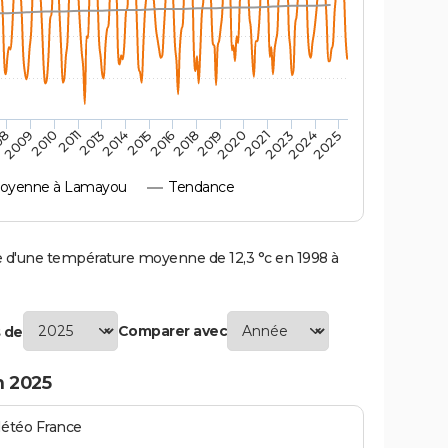
2010
2019
2011
2020
2013
2021
2023
2014
2015
2024
08
2016
2025
2009
2018
oyenne à Lamayou
Tendance
'une température moyenne de 12,3 °c en 1998 à
Comparer avec
 de
 2025
Météo France