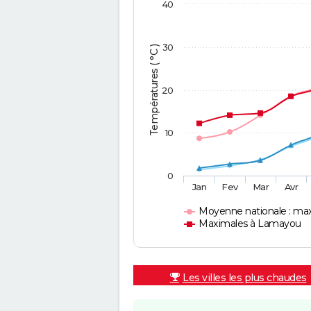
40
30
Températures ( °C )
20
10
0
Jan
Fev
Mar
Avr
Moyenne nationale : ma
Maximales à Lamayou
Les villes les plus chaudes