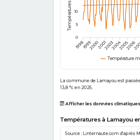
10
5
0
2001
2003
2004
2005
1998
2006
1999
20
2000
Température m
La commune de Lamayou est passée d
13,8 °c en 2025.
Afficher les données climatiques
Températures à Lamayou en
Source : Linternaute.com d'après 