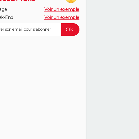
age
Voir un exemple
k-End
Voir un exemple