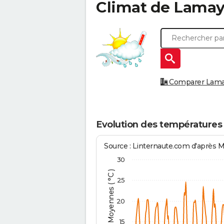
Climat de
Lama
Comparer Lamayo
Evolution des température
Source : Linternaute.com d'après 
30
Températures Moyennes ( °C )
25
20
15