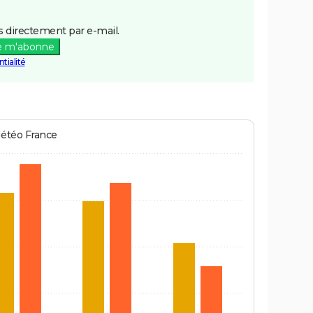
 directement par e-mail.
e m'abonne
tialité
Météo France