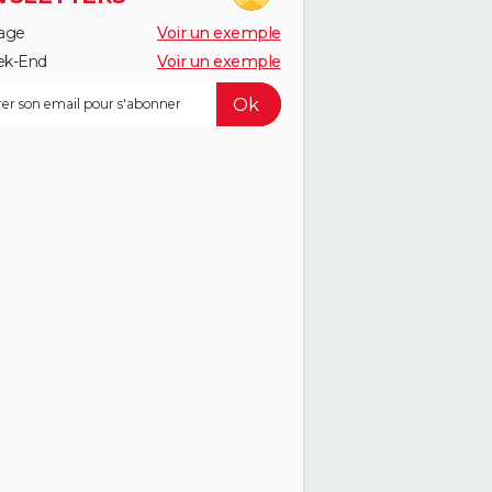
age
Voir un exemple
k-End
Voir un exemple