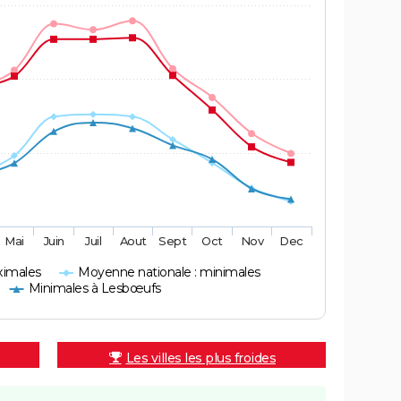
Mai
Juin
Juil
Aout
Sept
Oct
Nov
Dec
ximales
Moyenne nationale : minimales
Minimales à Lesbœufs
Les villes les plus froides