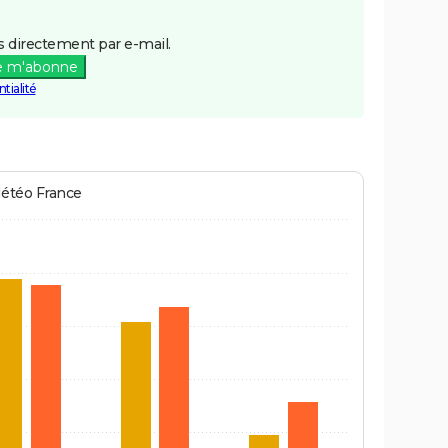
 directement par e-mail.
e m'abonne
tialité
Météo France