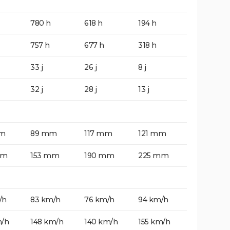
780 h
618 h
194 h
757 h
677 h
318 h
33 j
26 j
8 j
32 j
28 j
13 j
mm
89 mm
117 mm
121 mm
mm
153 mm
190 mm
225 mm
/h
83 km/h
76 km/h
94 km/h
m/h
148 km/h
140 km/h
155 km/h