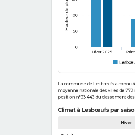
Hauteur de pluie (mm)
100
50
0
Hiver 2025
Prin
Lesbœu
La commune de Lesbœufs a connu 497
moyenne nationale des villes de 772 m
position n°33 443 du classement de
Climat à Lesbœufs par saiso
Hiver