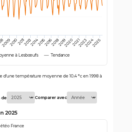
2010
2019
2013
2021
2015
2024
2009
2018
2011
2020
2014
2023
08
2016
2025
oyenne à Lesbœufs
Tendance
d'une température moyenne de 10,4 °c en 1998 à
Comparer avec
 de
n 2025
Météo France