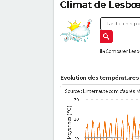
Climat de
Lesbœ
Comparer Lesbœu
Evolution des températures
Source : Linternaute.com d'après 
30
Températures Moyennes ( °C )
20
10