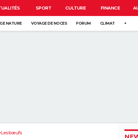
TUALITÉS
SPORT
CULTURE
FINANCE
A
GE NATURE
VOYAGE DE NOCES
FORUM
CLIMAT
+
Lesbœufs
NEW