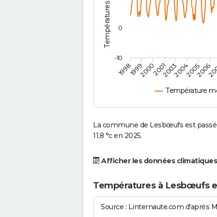
0
-10
2001
2004
1998
2006
2000
2003
2005
1999
20
Température m
La commune de Lesbœufs est passée 
11,8 °c en 2025.
Afficher les données climatiques
Températures à Lesbœufs e
Source : Linternaute.com d'après 