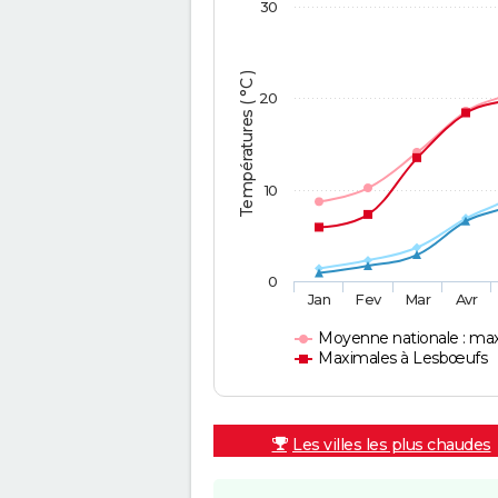
30
Températures ( °C )
20
10
0
Jan
Fev
Mar
Avr
Moyenne nationale : ma
Maximales à Lesbœufs
Les villes les plus chaudes