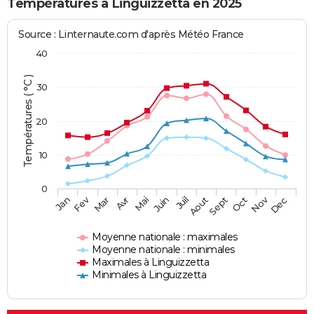
Températures à Linguizzetta en 2025
Source : Linternaute.com d'après Météo France
40
Températures ( °C )
30
20
10
0
Fev
Nov
Jan
Mar
Avr
Mai
Juin
Juil
Aout
Sept
Oct
Dec
Moyenne nationale : maximales
Moyenne nationale : minimales
Maximales à Linguizzetta
Minimales à Linguizzetta