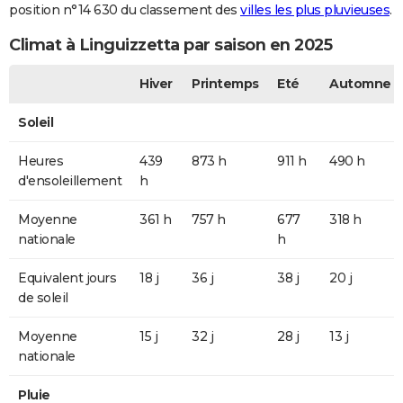
position n°14 630 du classement des
villes les plus pluvieuses
.
Climat à Linguizzetta par saison en 2025
Hiver
Printemps
Eté
Automne
Soleil
Heures
439
873 h
911 h
490 h
d'ensoleillement
h
Moyenne
361 h
757 h
677
318 h
nationale
h
Equivalent jours
18 j
36 j
38 j
20 j
de soleil
Moyenne
15 j
32 j
28 j
13 j
nationale
Pluie