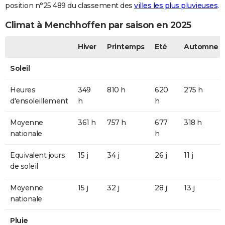
position n°25 489 du classement des
villes les plus pluvieuses
.
Climat à Menchhoffen par saison en 2025
Hiver
Printemps
Eté
Automne
Soleil
Heures
349
810 h
620
275 h
d'ensoleillement
h
h
Moyenne
361 h
757 h
677
318 h
nationale
h
Equivalent jours
15 j
34 j
26 j
11 j
de soleil
Moyenne
15 j
32 j
28 j
13 j
nationale
Pluie