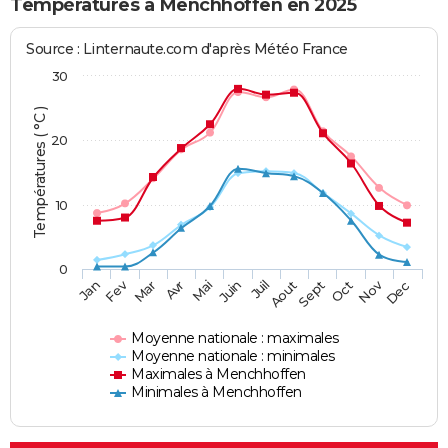
Températures à Menchhoffen en 2025
Source : Linternaute.com d'après Météo France
30
Températures ( °C )
20
10
0
Fev
Nov
Jan
Mar
Avr
Mai
Juin
Juil
Aout
Sept
Oct
Dec
Moyenne nationale : maximales
Moyenne nationale : minimales
Maximales à Menchhoffen
Minimales à Menchhoffen