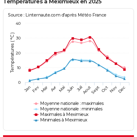
Températures à Meximieux en 2025
Source : Linternaute.com d'après Météo France
40
Températures ( °C )
30
20
10
0
Fev
Nov
Jan
Mar
Avr
Mai
Juin
Juil
Aout
Sept
Oct
Dec
Moyenne nationale : maximales
Moyenne nationale : minimales
Maximales à Meximieux
Minimales à Meximieux