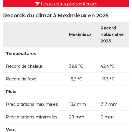
Les villes les plus venteuses
Records du climat à Meximieux en 2025
Record
Meximieux
national en
2025
Températures
Record de chaleur
39,9 °C
42,4 °C
Record de froid
-8,3 °C
-11,3 °C
Pluie
Précipitations maximales
132 mm
717 mm
Précipitations minimales
29 mm
0 mm
Vent