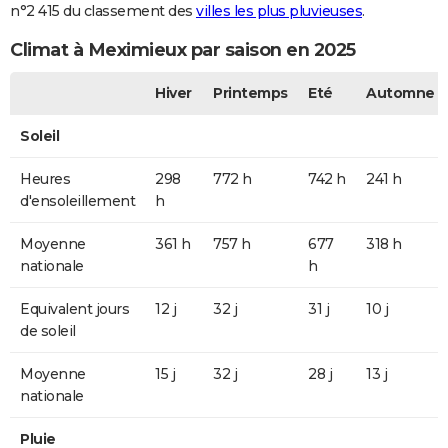
n°2 415 du classement des
villes les plus pluvieuses
.
Climat à Meximieux par saison en 2025
Hiver
Printemps
Eté
Automne
Soleil
Heures
298
772 h
742 h
241 h
d'ensoleillement
h
Moyenne
361 h
757 h
677
318 h
nationale
h
Equivalent jours
12 j
32 j
31 j
10 j
de soleil
Moyenne
15 j
32 j
28 j
13 j
nationale
Pluie