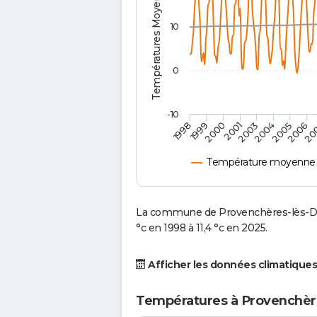
Températures Moyennes ( °C )
10
0
-10
2001
2004
1998
2006
2000
2003
2005
1999
20
Température moyenne à
La commune de Provenchères-lès-Da
°c en 1998 à 11,4 °c en 2025.
Afficher les données climatiques
Températures à Provenchèr