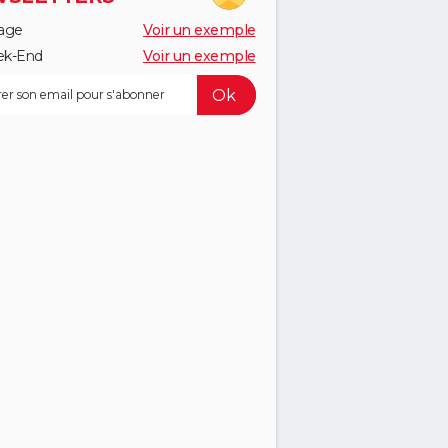
age
Voir un exemple
k-End
Voir un exemple