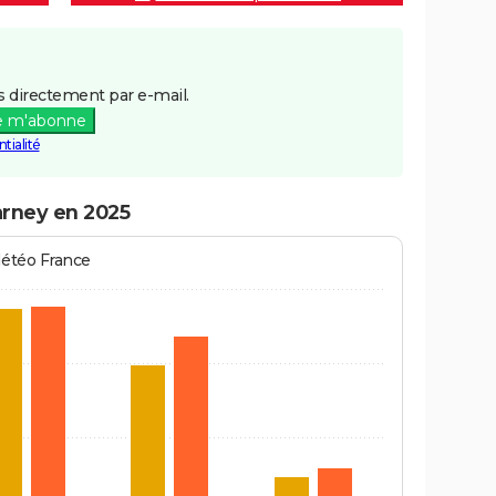
 directement par e-mail.
e m'abonne
tialité
arney en 2025
Météo France