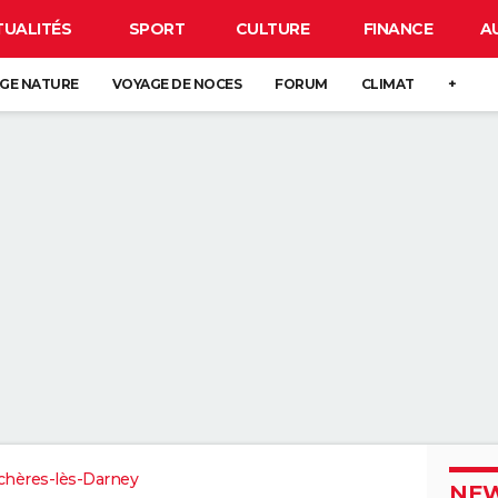
TUALITÉS
SPORT
CULTURE
FINANCE
A
GE NATURE
VOYAGE DE NOCES
FORUM
CLIMAT
+
chères-lès-Darney
NEW