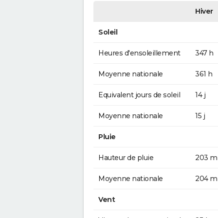
Hiver
Soleil
Heures d'ensoleillement
347 h
Moyenne nationale
361 h
Equivalent jours de soleil
14 j
Moyenne nationale
15 j
Pluie
Hauteur de pluie
203 
Moyenne nationale
204 
Vent