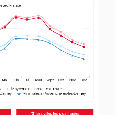
Météo France
Mai
Juin
Juil
Aout
Sept
Oct
Nov
Dec
s
Moyenne nationale : minimales
-Darney
Minimales à Provenchères-lès-Darney
Les villes les plus froides