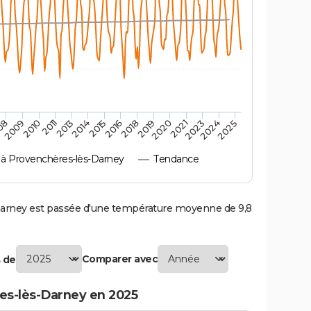
2010
2019
2013
2021
2015
2024
2009
2018
2011
2020
2014
2023
08
2016
2025
 Provenchères-lès-Darney
Tendance
rney est passée d'une température moyenne de 9,8
Comparer avec
 de
es-lès-Darney en 2025