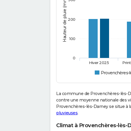
Hauteur de pluie (mm)
200
100
0
Hiver 2025
Prin
Provenchères-l
La commune de Provenchères-lès-Dar
contre une moyenne nationale des vil
Provenchères-lès-Darney se situe à l
pluvieuses
.
Climat à Provenchères-lès-D