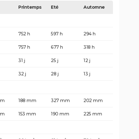
Printemps
Eté
Automne
752 h
597 h
294 h
757 h
677 h
318 h
31 j
25 j
12 j
32 j
28 j
13 j
mm
188 mm
327 mm
202 mm
mm
153 mm
190 mm
225 mm