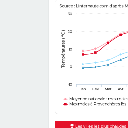
Source : Linternaute.com d'après 
30
20
Températures ( °C )
10
0
-10
Jan
Fev
Mar
Avr
Moyenne nationale : maximale
Maximales à Provenchères-lès
Les villes les plus chaudes