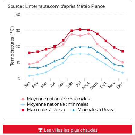
Source : Linternaute.com d'après Météo France
40
Températures ( °C )
30
20
10
0
Fev
Nov
Jan
Mar
Avr
Mai
Juin
Juil
Aout
Sept
Oct
Dec
Moyenne nationale : maximales
Moyenne nationale : minimales
Maximales à Rezza
Minimales à Rezza
Les villes les plus chaudes