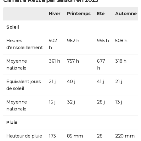
Climat à Rezza par saison en 2025
Hiver
Printemps
Eté
Automne
Soleil
Heures
502
962 h
995 h
508 h
d'ensoleillement
h
Moyenne
361 h
757 h
677
318 h
nationale
h
Equivalent jours
21 j
40 j
41 j
21 j
de soleil
Moyenne
15 j
32 j
28 j
13 j
nationale
Pluie
Hauteur de pluie
173
85 mm
28
220 mm