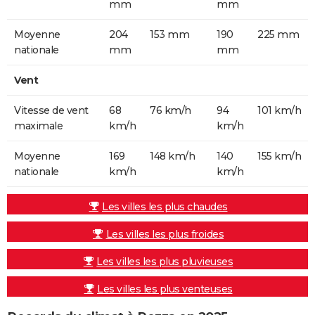
mm
mm
Moyenne
204
153 mm
190
225 mm
nationale
mm
mm
Vent
Vitesse de vent
68
76 km/h
94
101 km/h
maximale
km/h
km/h
Moyenne
169
148 km/h
140
155 km/h
nationale
km/h
km/h
Les villes les plus chaudes
Les villes les plus froides
Les villes les plus pluvieuses
Les villes les plus venteuses