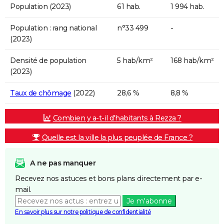
Population (2023)
61 hab.
1 994 hab.
Population : rang national
n°33 499
-
(2023)
Densité de population
5 hab/km²
168 hab/km²
(2023)
Taux de chômage
(2022)
28,6 %
8,8 %
Combien y a-t-il d'habitants à Rezza ?
Quelle est la ville la plus peuplée de France ?
A ne pas manquer
Recevez nos astuces et bons plans directement par e-
mail.
Je m'abonne
En savoir plus sur notre politique de confidentialité