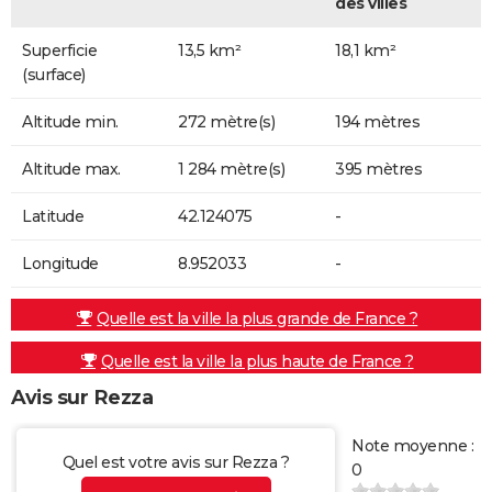
des villes
Superficie
13,5 km²
18,1 km²
(surface)
Altitude min.
272 mètre(s)
194 mètres
Altitude max.
1 284 mètre(s)
395 mètres
Latitude
42.124075
-
Longitude
8.952033
-
Quelle est la ville la plus grande de France ?
Quelle est la ville la plus haute de France ?
Avis sur Rezza
Note moyenne :
Quel est votre avis sur Rezza ?
0