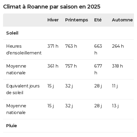
Climat à Roanne par saison en 2025
Hiver
Printemps
Eté
Automne
Soleil
Heures
371 h
763 h
663
264 h
d'ensoleillement
h
Moyenne
361 h
757 h
677
318 h
nationale
h
Equivalent jours
15 j
32 j
28 j
11 j
de soleil
Moyenne
15 j
32 j
28 j
13 j
nationale
Pluie