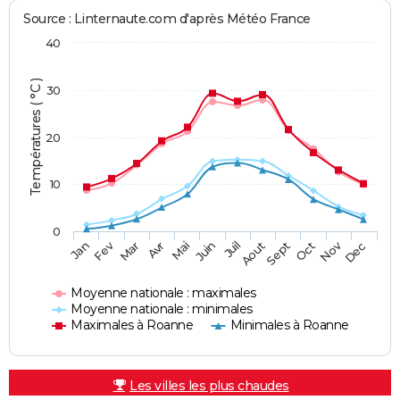
Source : Linternaute.com d'après Météo France
40
Températures ( °C )
30
20
10
0
Fev
Nov
Jan
Mar
Avr
Mai
Juin
Juil
Aout
Sept
Oct
Dec
Moyenne nationale : maximales
Moyenne nationale : minimales
Maximales à Roanne
Minimales à Roanne
Les villes les plus chaudes