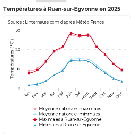
Températures à Ruan-sur-Egvonne en 2025
Source : Linternaute.com d'après Météo France
30
Températures ( °C )
20
10
0
Fev
Nov
Jan
Mar
Avr
Mai
Juin
Juil
Aout
Sept
Oct
Dec
Moyenne nationale : maximales
Moyenne nationale : minimales
Maximales à Ruan-sur-Egvonne
Minimales à Ruan-sur-Egvonne