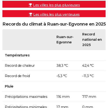
Les villes les plus pluvieuses
Les villes les plus venteuses
Records du climat à Ruan-sur-Egvonne en 2025
Record
Ruan-sur-
national en
Egvonne
2025
Températures
Record de chaleur
38,3 °C
42,4 °C
Record de froid
-5,3 °C
-11,3 °C
Pluie
Précipitations maximales
116 mm
717 mm
Précipitations minimales
17 mm
0 mm