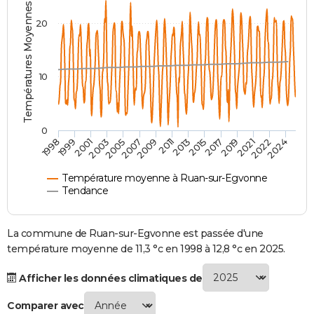
Températures Moyennes ( °C )
City break
Voyage de noces
Climat
Destinations
Voyage nature
Forum
+
PHOTO
20
GUIDES D'ACHAT
BONS PLANS
10
CARTE DE VOEUX
Carte Bonne année
Carte Pâques
Carte de Noël
Carte Saint-Valentin
Carte d'anniversaire
DICTIONNAIRE
0
2007
2021
2009
2022
1998
2011
2024
1999
2013
2001
2015
2003
2017
2005
2019
Biographies
Expressions
Dictionnaire
Citations
Proverbes
PROGRAMME TV
Température moyenne à Ruan-sur-Egvonne
COPAINS D'AVANT
Tendance
Se connecter
Collèges
Universités
Service militaire
S'inscrire
Lycées
Primaires
Entreprises
Avis de recherche
AVIS DE DÉCÈS
La commune de Ruan-sur-Egvonne est passée d'une
FORUM
température moyenne de 11,3 °c en 1998 à 12,8 °c en 2025.
Lifestyle
Sport
Television
Cinema
Bricolage
Culture
Auto
Voyage
Afficher les données climatiques de
Comparer avec