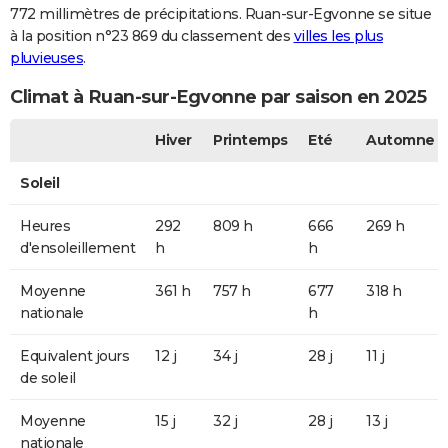
772 millimètres de précipitations. Ruan-sur-Egvonne se situe
à la position n°23 869 du classement des
villes les plus
pluvieuses
.
Climat à Ruan-sur-Egvonne par saison en 2025
Hiver
Printemps
Eté
Automne
Soleil
Heures
292
809 h
666
269 h
d'ensoleillement
h
h
Moyenne
361 h
757 h
677
318 h
nationale
h
Equivalent jours
12 j
34 j
28 j
11 j
de soleil
Moyenne
15 j
32 j
28 j
13 j
nationale