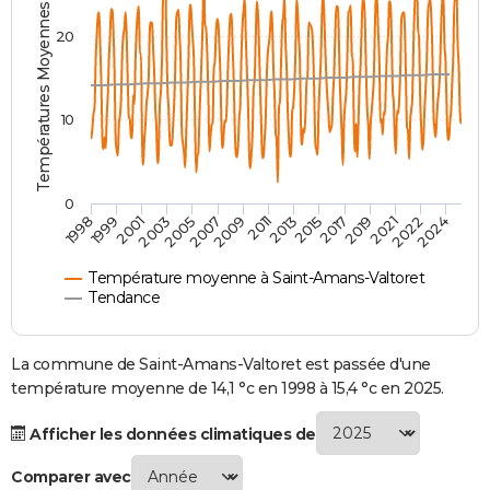
Températures Moyennes ( °C )
City break
Voyage de noces
Climat
Destinations
Voyage nature
Forum
+
PHOTO
20
GUIDES D'ACHAT
BONS PLANS
10
CARTE DE VOEUX
Carte Bonne année
Carte Pâques
Carte de Noël
Carte Saint-Valentin
Carte d'anniversaire
DICTIONNAIRE
0
2007
2021
2009
2022
1998
2011
2024
1999
2013
2001
2015
2003
2017
2005
2019
Biographies
Expressions
Dictionnaire
Citations
Proverbes
PROGRAMME TV
Température moyenne à Saint-Amans-Valtoret
COPAINS D'AVANT
Tendance
Se connecter
Collèges
Universités
Service militaire
S'inscrire
Lycées
Primaires
Entreprises
Avis de recherche
AVIS DE DÉCÈS
La commune de Saint-Amans-Valtoret est passée d'une
FORUM
température moyenne de 14,1 °c en 1998 à 15,4 °c en 2025.
Lifestyle
Sport
Television
Cinema
Bricolage
Culture
Auto
Voyage
Afficher les données climatiques de
Comparer avec