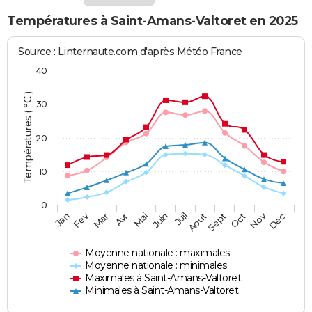
Températures à Saint-Amans-Valtoret en 2025
Source : Linternaute.com d'après Météo France
40
Températures ( °C )
30
20
10
0
Fev
Nov
Jan
Mar
Avr
Mai
Juin
Juil
Aout
Sept
Oct
Dec
Moyenne nationale : maximales
Moyenne nationale : minimales
Maximales à Saint-Amans-Valtoret
Minimales à Saint-Amans-Valtoret