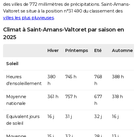
des villes de 772 millimètres de précipitations. Saint-Amans-
Valtoret se situe à la position n°31 490 du classement des
villes les plus pluvieuses
.
Climat à Saint-Amans-Valtoret par saison en
2025
Hiver
Printemps
Eté
Automne
Soleil
Heures
380
745 h
768
388 h
d'ensoleillement
h
h
Moyenne
361 h
757 h
677
318 h
nationale
h
Equivalent jours
16 j
31 j
32 j
16 j
de soleil
Moyenne
15 j
32 j
28 j
13 j