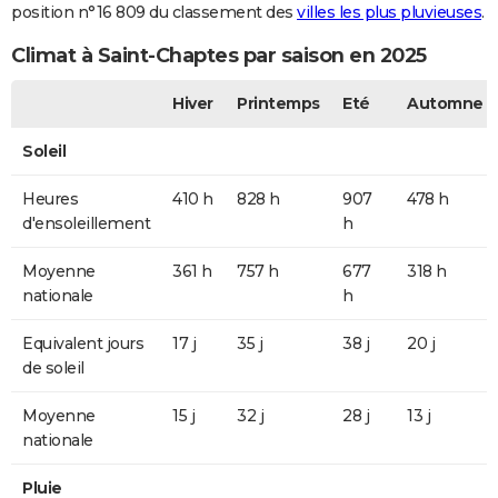
position n°16 809 du classement des
villes les plus pluvieuses
.
Climat à Saint-Chaptes par saison en 2025
Hiver
Printemps
Eté
Automne
Soleil
Heures
410 h
828 h
907
478 h
d'ensoleillement
h
Moyenne
361 h
757 h
677
318 h
nationale
h
Equivalent jours
17 j
35 j
38 j
20 j
de soleil
Moyenne
15 j
32 j
28 j
13 j
nationale
Pluie