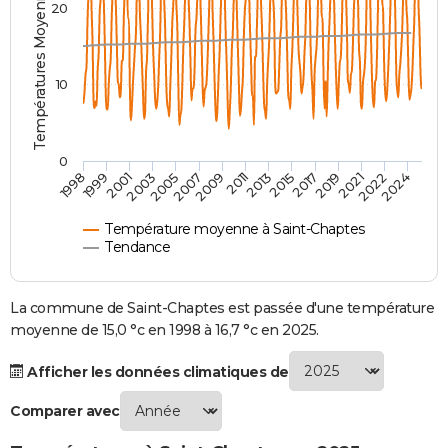
Températures Moyennes ( °C )
20
City break
Voyage de noces
Climat
Destinations
Voyage nature
Forum
+
PHOTO
GUIDES D'ACHAT
10
BONS PLANS
CARTE DE VOEUX
0
2007
2021
2009
2022
1998
2011
2024
1999
2013
2001
2015
2003
2017
2005
2019
Carte Bonne année
Carte Pâques
Carte de Noël
Carte Saint-Valentin
Carte d'anniversaire
DICTIONNAIRE
Biographies
Expressions
Dictionnaire
Citations
Proverbes
PROGRAMME TV
Température moyenne à Saint-Chaptes
Tendance
COPAINS D'AVANT
Se connecter
Collèges
Universités
Service militaire
S'inscrire
Lycées
Primaires
Entreprises
Avis de recherche
La commune de Saint-Chaptes est passée d'une température
AVIS DE DÉCÈS
moyenne de 15,0 °c en 1998 à 16,7 °c en 2025.
FORUM
Afficher les données climatiques de
Lifestyle
Sport
Television
Cinema
Bricolage
Culture
Auto
Voyage
Comparer avec