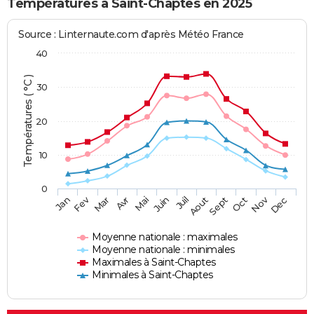
Températures à Saint-Chaptes en 2025
Source : Linternaute.com d'après Météo France
40
Températures ( °C )
30
20
10
0
Fev
Nov
Jan
Mar
Avr
Mai
Juin
Juil
Aout
Sept
Oct
Dec
Moyenne nationale : maximales
Moyenne nationale : minimales
Maximales à Saint-Chaptes
Minimales à Saint-Chaptes