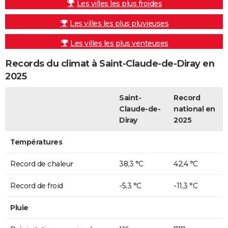
Les villes les plus froides
Les villes les plus pluvieuses
Les villes les plus venteuses
Records du climat à Saint-Claude-de-Diray en
2025
Saint-
Record
Claude-de-
national en
Diray
2025
Températures
Record de chaleur
38,3 °C
42,4 °C
Record de froid
-5,3 °C
-11,3 °C
Pluie