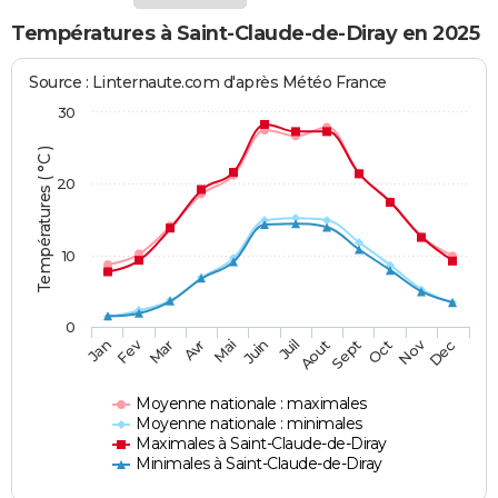
Températures à Saint-Claude-de-Diray en 2025
Source : Linternaute.com d'après Météo France
30
Températures ( °C )
20
10
0
Fev
Nov
Jan
Mar
Avr
Mai
Juin
Juil
Aout
Sept
Oct
Dec
Moyenne nationale : maximales
Moyenne nationale : minimales
Maximales à Saint-Claude-de-Diray
Minimales à Saint-Claude-de-Diray