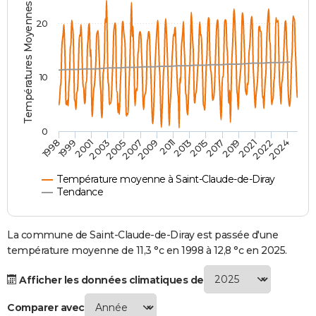
Températures Moyennes ( °C )
City break
Voyage de noces
Climat
Destinations
Voyage nature
Forum
+
PHOTO
20
GUIDES D'ACHAT
BONS PLANS
10
CARTE DE VOEUX
Carte Bonne année
Carte Pâques
Carte de Noël
Carte Saint-Valentin
Carte d'anniversaire
DICTIONNAIRE
0
2007
2021
2009
2022
1998
2011
2024
1999
2013
2001
2015
2003
2017
2005
2019
Biographies
Expressions
Dictionnaire
Citations
Proverbes
PROGRAMME TV
Température moyenne à Saint-Claude-de-Diray
COPAINS D'AVANT
Tendance
Se connecter
Collèges
Universités
Service militaire
S'inscrire
Lycées
Primaires
Entreprises
Avis de recherche
AVIS DE DÉCÈS
La commune de Saint-Claude-de-Diray est passée d'une
FORUM
température moyenne de 11,3 °c en 1998 à 12,8 °c en 2025.
Lifestyle
Sport
Television
Cinema
Bricolage
Culture
Auto
Voyage
Afficher les données climatiques de
Comparer avec