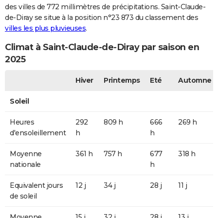
des villes de 772 millimètres de précipitations. Saint-Claude-
de-Diray se situe à la position n°23 873 du classement des
villes les plus pluvieuses
.
Climat à Saint-Claude-de-Diray par saison en
2025
Hiver
Printemps
Eté
Automne
Soleil
Heures
292
809 h
666
269 h
d'ensoleillement
h
h
Moyenne
361 h
757 h
677
318 h
nationale
h
Equivalent jours
12 j
34 j
28 j
11 j
de soleil
Moyenne
15 j
32 j
28 j
13 j