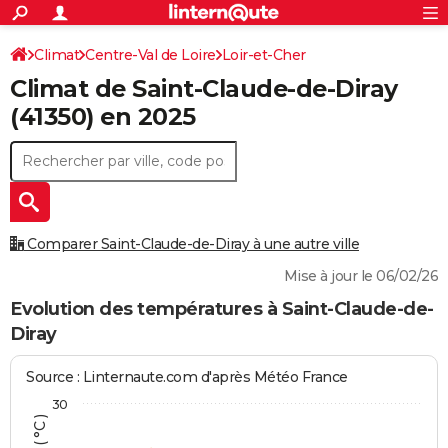
ACTUALITÉS
Connexion
S'inscrire
Climat
Centre-Val de Loire
Loir-et-Cher
Rechercher
Société
Education
Villes
Politique
Faits Divers
Monde
+
SPORT
Climat de
Saint-Claude-de-Diray
Saint-Claude-de-Diray
Football
Cyclisme
Forum
Coupe du monde 2026
Tennis
Rugby
CULTURE
(41350) en 2025
TNT
Cinéma
Musique
Programme TV
Streaming
Sorties cinéma
+
FINANCE
Impôts
Immobilier
Banque
Crédit
Retraite
Epargne
Risques naturels par ville
Assurance
AUTO
Réserver un essai
Berlines
Forum auto
Essais
Citadines
SUV
+
HIGH-TECH
Comparer Saint-Claude-de-Diray à une autre ville
Meilleur smartphone
Ordinateurs
Guide high-tech
Mobiles
Internet
Jeux vidéo
+
BRICOLAGE
Mise à jour le 06/02/26
Aménagement intérieur
Cuisine
Jardinage
+
Forum
Extérieur
Salle de bains
Rangement
Evolution des températures à Saint-Claude-de-
WEEK-END
Diray
Escapades
Expositions
Week-end nature
Guides de France
Patrimoine
Musées
+
LIFESTYLE
Source : Linternaute.com d'après Météo France
Bien-être
Mode
+
Art de vivre
Loisirs
Modes de vie
SANTE
30
Guide de la santé
Médicaments
+
Alimentation
Maladies
Sommeil
VOYAGE