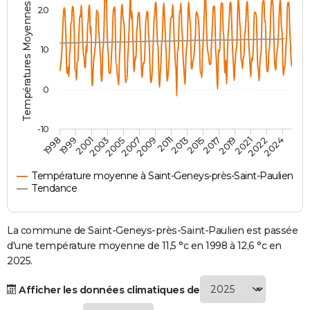
Températures Moyennes ( °C )
20
City break
Voyage de noces
Climat
Destinations
Voyage nature
Forum
+
PHOTO
GUIDES D'ACHAT
10
BONS PLANS
0
CARTE DE VOEUX
Carte Bonne année
Carte Pâques
Carte de Noël
Carte Saint-Valentin
Carte d'anniversaire
DICTIONNAIRE
-10
1998
1999
2001
2003
2005
2007
2009
2011
2013
2015
2017
2019
2021
2022
2024
Biographies
Expressions
Dictionnaire
Citations
Proverbes
PROGRAMME TV
Température moyenne à Saint-Geneys-près-Saint-Paulien
COPAINS D'AVANT
Tendance
Se connecter
Collèges
Universités
Service militaire
S'inscrire
Lycées
Primaires
Entreprises
Avis de recherche
AVIS DE DÉCÈS
La commune de Saint-Geneys-près-Saint-Paulien est passée
FORUM
d'une température moyenne de 11,5 °c en 1998 à 12,6 °c en
2025.
Lifestyle
Sport
Television
Cinema
Bricolage
Culture
Auto
Voyage
Afficher les données climatiques de