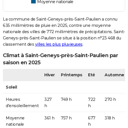
Moyenne nationale
La commune de Saint-Geneys-près-Saint-Paulien a connu
635 millimètres de pluie en 2025, contre une moyenne
nationale des villes de 772 millimètres de précipitations. Saint-
Geneys-près-Saint-Paulien se situe à la position n°23 468 du
classement des
villes les plus pluvieuses
.
Climat à Saint-Geneys-près-Saint-Paulien par
saison en 2025
Hiver
Printemps
Eté
Automne
Soleil
Heures
327
749 h
722
270 h
d'ensoleillement
h
h
Moyenne
361 h
757 h
677
318 h
nationale
h