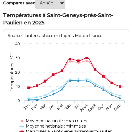
Comparer avec
Températures à Saint-Geneys-près-Saint-
Paulien en 2025
Source : Linternaute.com d'après Météo France
40
Températures ( °C )
30
20
10
0
Fev
Nov
Jan
Mar
Avr
Mai
Juin
Juil
Aout
Sept
Oct
Dec
Moyenne nationale : maximales
Moyenne nationale : minimales
Maximales à Saint-Geneys-près-Saint-Paulien