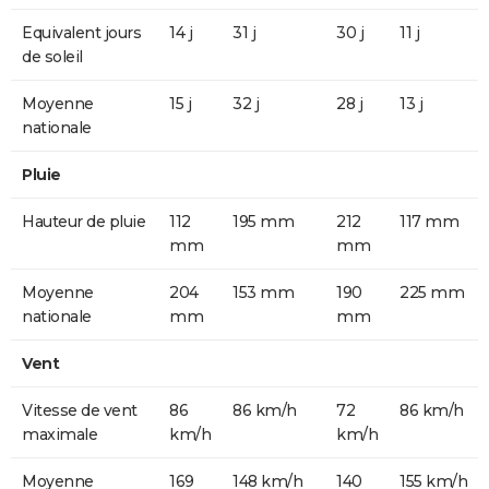
Equivalent jours
14 j
31 j
30 j
11 j
de soleil
Moyenne
15 j
32 j
28 j
13 j
nationale
Pluie
Hauteur de pluie
112
195 mm
212
117 mm
mm
mm
Moyenne
204
153 mm
190
225 mm
nationale
mm
mm
Vent
Vitesse de vent
86
86 km/h
72
86 km/h
maximale
km/h
km/h
Moyenne
169
148 km/h
140
155 km/h