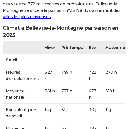
des villes de 772 millimètres de précipitations. Bellevue-la-
Montagne se situe à la position n°23 178 du classement des
villes les plus pluvieuses
.
Climat à Bellevue-la-Montagne par saison en
2025
Hiver
Printemps
Eté
Automne
Soleil
Heures
327
749 h
722
270 h
d'ensoleillement
h
h
Moyenne
361 h
757 h
677
318 h
nationale
h
Equivalent jours
14 j
31 j
30 j
11 j
de soleil
Moyenne
15 j
32 j
28 j
13 j