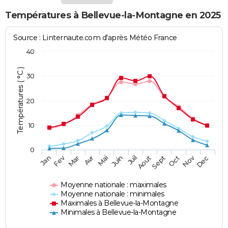
Températures à Bellevue-la-Montagne en 2025
Source : Linternaute.com d'après Météo France
40
Températures ( °C )
30
20
10
0
Fev
Nov
Jan
Mar
Avr
Mai
Juin
Juil
Aout
Sept
Oct
Dec
Moyenne nationale : maximales
Moyenne nationale : minimales
Maximales à Bellevue-la-Montagne
Minimales à Bellevue-la-Montagne