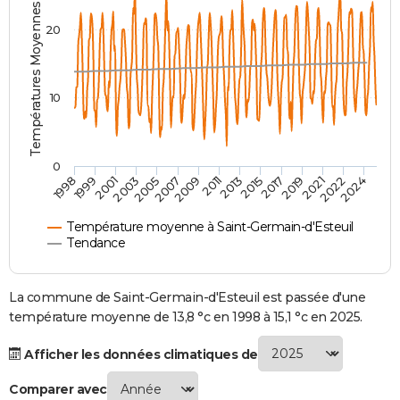
Températures Moyennes ( °C )
City break
Voyage de noces
Climat
Destinations
Voyage nature
Forum
+
PHOTO
20
GUIDES D'ACHAT
BONS PLANS
10
CARTE DE VOEUX
Carte Bonne année
Carte Pâques
Carte de Noël
Carte Saint-Valentin
Carte d'anniversaire
DICTIONNAIRE
0
2007
2021
2009
2022
1998
2011
2024
1999
2013
2001
2015
2003
2017
2005
2019
Biographies
Expressions
Dictionnaire
Citations
Proverbes
PROGRAMME TV
Température moyenne à Saint-Germain-d'Esteuil
COPAINS D'AVANT
Tendance
Se connecter
Collèges
Universités
Service militaire
S'inscrire
Lycées
Primaires
Entreprises
Avis de recherche
AVIS DE DÉCÈS
La commune de Saint-Germain-d'Esteuil est passée d'une
FORUM
température moyenne de 13,8 °c en 1998 à 15,1 °c en 2025.
Lifestyle
Sport
Television
Cinema
Bricolage
Culture
Auto
Voyage
Afficher les données climatiques de
Comparer avec