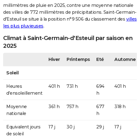
millimètres de pluie en 2025, contre une moyenne nationale
des villes de 772 millimètres de précipitations. Saint-Germain-
d'Esteuil se situe à la position n°9 506 du classement des
villes
les plus pluvieuses
.
Climat à Saint-Germain-d'Esteuil par saison en
2025
Hiver
Printemps
Eté
Automne
Soleil
Heures
401 h
731 h
694
401 h
d'ensoleillement
h
Moyenne
361 h
757 h
677
318 h
nationale
h
Equivalent jours
17 j
30 j
29 j
17 j
de soleil