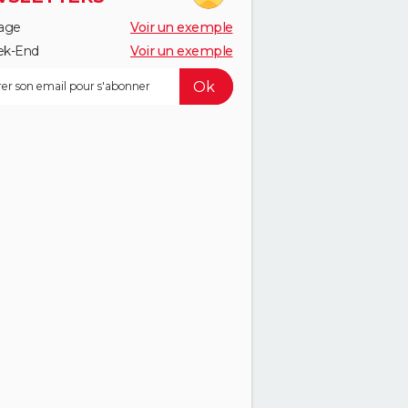
age
Voir un exemple
k-End
Voir un exemple