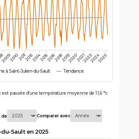
2009
2020
2015
2010
2021
2016
2011
2023
2018
2013
2024
08
2019
2014
2025
 à Saint-Julien-du-Sault
Tendance
 est passée d'une température moyenne de 11,6 °c
Comparer avec
 de
-du-Sault en 2025