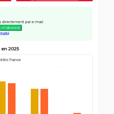
 directement par e-mail.
e m'abonne
tialité
t en 2025
Météo France