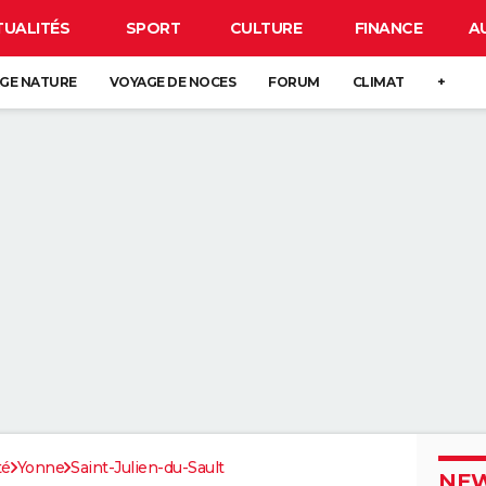
TUALITÉS
SPORT
CULTURE
FINANCE
A
GE NATURE
VOYAGE DE NOCES
FORUM
CLIMAT
+
té
Yonne
Saint-Julien-du-Sault
NEW