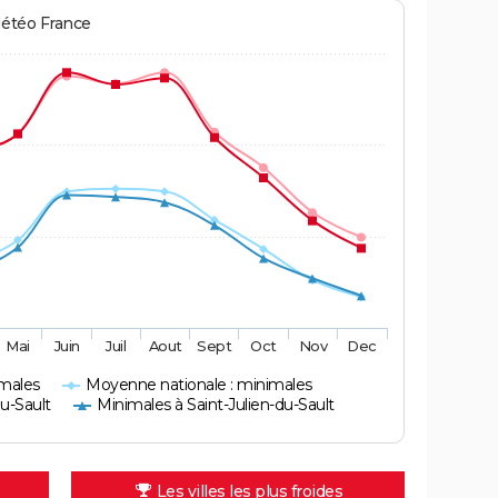
Météo France
Mai
Juin
Juil
Aout
Sept
Oct
Nov
Dec
imales
Moyenne nationale : minimales
u-Sault
Minimales à Saint-Julien-du-Sault
Les villes les plus froides