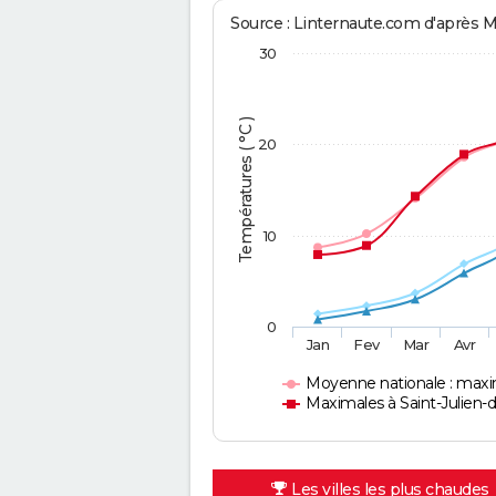
Source : Linternaute.com d'après 
30
Températures ( °C )
20
10
0
Jan
Fev
Mar
Avr
Moyenne nationale : max
Maximales à Saint-Julien-d
Les villes les plus chaudes