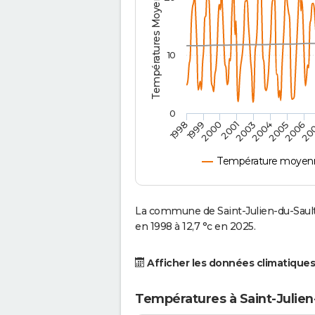
Températures Moyennes ( °C )
10
0
2004
1999
2005
2000
2006
2001
20
2003
1998
Température moyenne
La commune de Saint-Julien-du-Sault
en 1998 à 12,7 °c en 2025.
Afficher les données climatiques
Températures à Saint-Julien