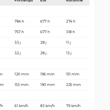
Printemps
Eté
Automne
784 h
677 h
274 h
757 h
677 h
318 h
33 j
28 j
11 j
32 j
28 j
13 j
m
120 mm
196 mm
151 mm
mm
153 mm
190 mm
225 mm
/h
61 km/h
83 km/h
79 km/h