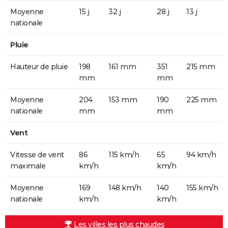
Moyenne
15 j
32 j
28 j
13 j
nationale
Pluie
Hauteur de pluie
198
161 mm
351
215 mm
mm
mm
Moyenne
204
153 mm
190
225 mm
nationale
mm
mm
Vent
Vitesse de vent
86
115 km/h
65
94 km/h
maximale
km/h
km/h
Moyenne
169
148 km/h
140
155 km/h
nationale
km/h
km/h
Les villes les plus chaudes