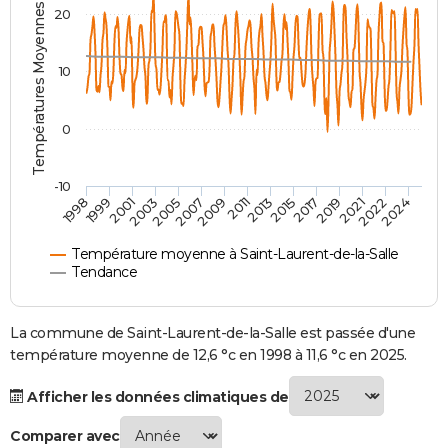
Températures Moyennes ( °C )
20
City break
Voyage de noces
Climat
Destinations
Voyage nature
Forum
+
PHOTO
GUIDES D'ACHAT
10
BONS PLANS
0
CARTE DE VOEUX
Carte Bonne année
Carte Pâques
Carte de Noël
Carte Saint-Valentin
Carte d'anniversaire
DICTIONNAIRE
-10
1998
1999
2001
2003
2005
2007
2009
2011
2013
2015
2017
2019
2021
2022
2024
Biographies
Expressions
Dictionnaire
Citations
Proverbes
PROGRAMME TV
Température moyenne à Saint-Laurent-de-la-Salle
COPAINS D'AVANT
Tendance
Se connecter
Collèges
Universités
Service militaire
S'inscrire
Lycées
Primaires
Entreprises
Avis de recherche
AVIS DE DÉCÈS
La commune de Saint-Laurent-de-la-Salle est passée d'une
FORUM
température moyenne de 12,6 °c en 1998 à 11,6 °c en 2025.
Lifestyle
Sport
Television
Cinema
Bricolage
Culture
Auto
Voyage
Afficher les données climatiques de
Comparer avec