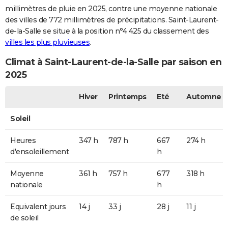
millimètres de pluie en 2025, contre une moyenne nationale
des villes de 772 millimètres de précipitations. Saint-Laurent-
de-la-Salle se situe à la position n°4 425 du classement des
villes les plus pluvieuses
.
Climat à Saint-Laurent-de-la-Salle par saison en
2025
Hiver
Printemps
Eté
Automne
Soleil
Heures
347 h
787 h
667
274 h
d'ensoleillement
h
Moyenne
361 h
757 h
677
318 h
nationale
h
Equivalent jours
14 j
33 j
28 j
11 j
de soleil