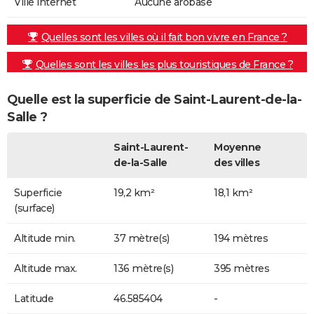
Ville internet
Aucune arobase
Quelles sont les villes où il fait bon vivre en France ?
Quelles sont les villes les plus touristiques de France ?
Quelle est la superficie de Saint-Laurent-de-la-
Salle ?
Saint-Laurent-
Moyenne
de-la-Salle
des villes
Superficie
19,2 km²
18,1 km²
(surface)
Altitude min.
37 mètre(s)
194 mètres
Altitude max.
136 mètre(s)
395 mètres
Latitude
46.585404
-