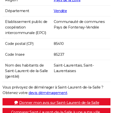
Région
Pays de la Loire
Département
Vendée
Etablissement public de
Communauté de communes
coopération
Pays de Fontenay-Vendée
intercommunale (EPCI)
Code postal (CP)
85410
Code Insee
85237
Nom des habitants de
Saint-Laurentais, Saint-
Saint-Laurent-de-la-Salle
Laurentaises
(gentilé)
Vous prévoyez de déménager à Saint-Laurent-de-la-Salle ?
Obtenez votre
devis déménagement
.
Donner mon avis sur Saint-Laurent-de-la-Salle
Comparer Saint-Laurent-de-la-Salle à une autre ville...