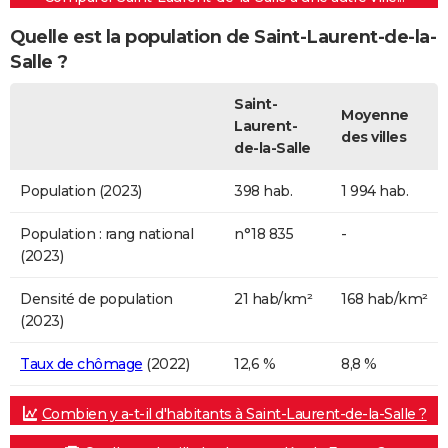
Quelle est la population de Saint-Laurent-de-la-
Salle ?
Saint-
Moyenne
Laurent-
des villes
de-la-Salle
Population (2023)
398 hab.
1 994 hab.
Population : rang national
n°18 835
-
(2023)
Densité de population
21 hab/km²
168 hab/km²
(2023)
Taux de chômage
(2022)
12,6 %
8,8 %
Combien y a-t-il d'habitants à Saint-Laurent-de-la-Salle ?