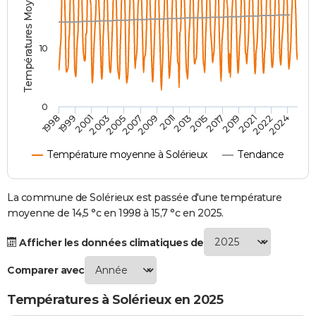
Températures Moyennes ( °C )
City break
Voyage de noces
Climat
Destinations
Voyage nature
Forum
+
PHOTO
GUIDES D'ACHAT
10
BONS PLANS
CARTE DE VOEUX
0
2007
2021
2009
2022
1998
2011
2024
1999
2013
2001
2015
2003
2017
2005
2019
Carte Bonne année
Carte Pâques
Carte de Noël
Carte Saint-Valentin
Carte d'anniversaire
DICTIONNAIRE
Température moyenne à Solérieux
Tendance
Biographies
Expressions
Dictionnaire
Citations
Proverbes
PROGRAMME TV
COPAINS D'AVANT
La commune de Solérieux est passée d'une température
moyenne de 14,5 °c en 1998 à 15,7 °c en 2025.
Se connecter
Collèges
Universités
Service militaire
S'inscrire
Lycées
Primaires
Entreprises
Avis de recherche
AVIS DE DÉCÈS
Afficher les données climatiques de
FORUM
Comparer avec
Lifestyle
Sport
Television
Cinema
Bricolage
Culture
Auto
Voyage
Températures à Solérieux en 2025