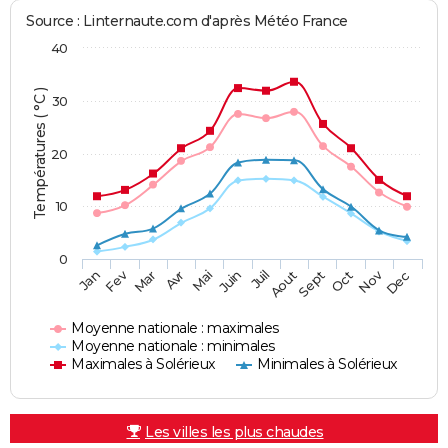
Source : Linternaute.com d'après Météo France
40
Températures ( °C )
30
20
10
0
Fev
Nov
Jan
Mar
Avr
Mai
Juin
Juil
Aout
Sept
Oct
Dec
Moyenne nationale : maximales
Moyenne nationale : minimales
Maximales à Solérieux
Minimales à Solérieux
Les villes les plus chaudes