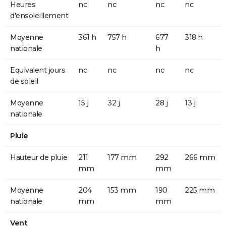
Heures
nc
nc
nc
nc
d'ensoleillement
Moyenne
361 h
757 h
677
318 h
nationale
h
Equivalent jours
nc
nc
nc
nc
de soleil
Moyenne
15 j
32 j
28 j
13 j
nationale
Pluie
Hauteur de pluie
211
177 mm
292
266 mm
mm
mm
Moyenne
204
153 mm
190
225 mm
nationale
mm
mm
Vent