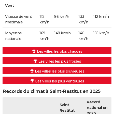
Vent
Vitesse de vent
112
86 km/h
133
112 km/h
maximale
km/h
km/h
Moyenne
169
148 km/h
140
155 km/h
nationale
km/h
km/h
Les villes les plus chaudes
Les villes les plus froides
Les villes les plus pluvieuses
Les villes les plus venteuses
Records du climat à Saint-Restitut en 2025
Record
Saint-
national en
Restitut
2025