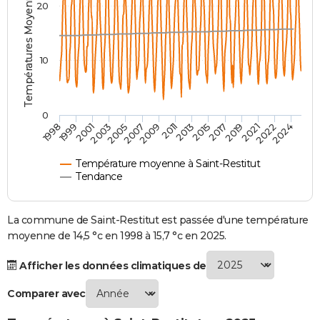
Températures Moyennes ( °C )
20
City break
Voyage de noces
Climat
Destinations
Voyage nature
Forum
+
PHOTO
GUIDES D'ACHAT
10
BONS PLANS
CARTE DE VOEUX
0
2007
2021
2009
2022
1998
2011
2024
1999
2013
2001
2015
2003
2017
2005
2019
Carte Bonne année
Carte Pâques
Carte de Noël
Carte Saint-Valentin
Carte d'anniversaire
DICTIONNAIRE
Biographies
Expressions
Dictionnaire
Citations
Proverbes
PROGRAMME TV
Température moyenne à Saint-Restitut
Tendance
COPAINS D'AVANT
Se connecter
Collèges
Universités
Service militaire
S'inscrire
Lycées
Primaires
Entreprises
Avis de recherche
La commune de Saint-Restitut est passée d'une température
AVIS DE DÉCÈS
moyenne de 14,5 °c en 1998 à 15,7 °c en 2025.
FORUM
Afficher les données climatiques de
Lifestyle
Sport
Television
Cinema
Bricolage
Culture
Auto
Voyage
Comparer avec