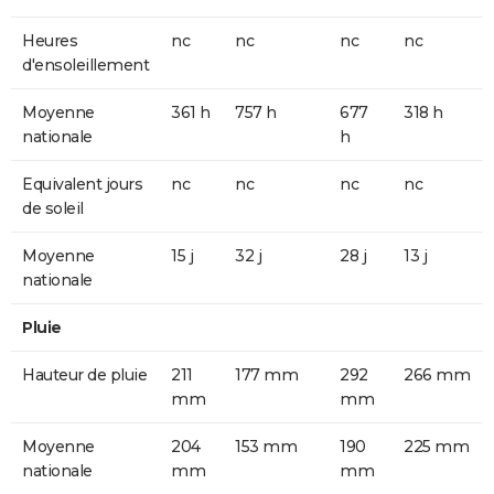
Heures
nc
nc
nc
nc
d'ensoleillement
Moyenne
361 h
757 h
677
318 h
nationale
h
Equivalent jours
nc
nc
nc
nc
de soleil
Moyenne
15 j
32 j
28 j
13 j
nationale
Pluie
Hauteur de pluie
211
177 mm
292
266 mm
mm
mm
Moyenne
204
153 mm
190
225 mm
nationale
mm
mm