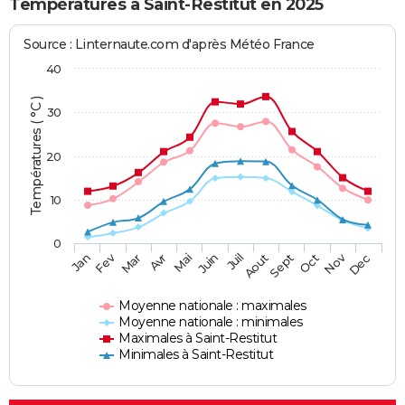
Températures à Saint-Restitut en 2025
Source : Linternaute.com d'après Météo France
40
Températures ( °C )
30
20
10
0
Fev
Nov
Jan
Mar
Avr
Mai
Juin
Juil
Aout
Sept
Oct
Dec
Moyenne nationale : maximales
Moyenne nationale : minimales
Maximales à Saint-Restitut
Minimales à Saint-Restitut