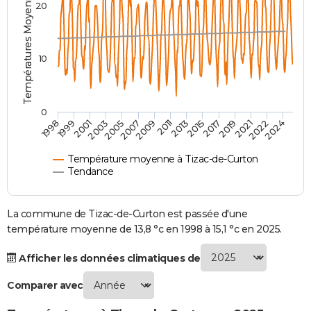
Températures Moyennes ( °C )
20
City break
Voyage de noces
Climat
Destinations
Voyage nature
Forum
+
PHOTO
GUIDES D'ACHAT
10
BONS PLANS
CARTE DE VOEUX
0
2007
2021
2009
2022
1998
2011
2024
1999
2013
2001
2015
2003
2017
2005
2019
Carte Bonne année
Carte Pâques
Carte de Noël
Carte Saint-Valentin
Carte d'anniversaire
DICTIONNAIRE
Biographies
Expressions
Dictionnaire
Citations
Proverbes
PROGRAMME TV
Température moyenne à Tizac-de-Curton
Tendance
COPAINS D'AVANT
Se connecter
Collèges
Universités
Service militaire
S'inscrire
Lycées
Primaires
Entreprises
Avis de recherche
La commune de Tizac-de-Curton est passée d'une
AVIS DE DÉCÈS
température moyenne de 13,8 °c en 1998 à 15,1 °c en 2025.
FORUM
Afficher les données climatiques de
Lifestyle
Sport
Television
Cinema
Bricolage
Culture
Auto
Voyage
Comparer avec