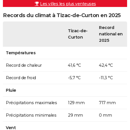
Les villes les plus venteuses
Records du climat à Tizac-de-Curton en 2025
Record
Tizac-de-
national en
Curton
2025
Températures
Record de chaleur
41,6 °C
42,4 °C
Record de froid
-5,7 °C
-11,3 °C
Pluie
Précipitations maximales
129 mm
717 mm
Précipitations minimales
29 mm
0 mm
Vent