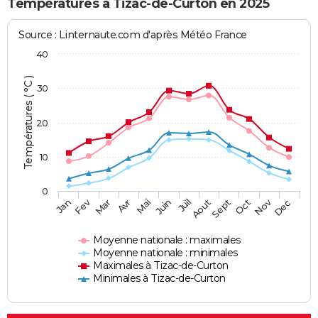
Températures à Tizac-de-Curton en 2025
Source : Linternaute.com d'après Météo France
40
Températures ( °C )
30
20
10
0
Fev
Nov
Jan
Mar
Avr
Mai
Juin
Juil
Aout
Sept
Oct
Dec
Moyenne nationale : maximales
Moyenne nationale : minimales
Maximales à Tizac-de-Curton
Minimales à Tizac-de-Curton