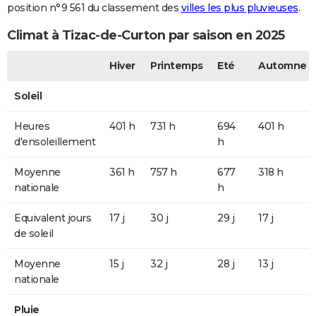
position n°9 561 du classement des
villes les plus pluvieuses
.
Climat à Tizac-de-Curton par saison en 2025
Hiver
Printemps
Eté
Automne
Soleil
Heures
401 h
731 h
694
401 h
d'ensoleillement
h
Moyenne
361 h
757 h
677
318 h
nationale
h
Equivalent jours
17 j
30 j
29 j
17 j
de soleil
Moyenne
15 j
32 j
28 j
13 j
nationale
Pluie