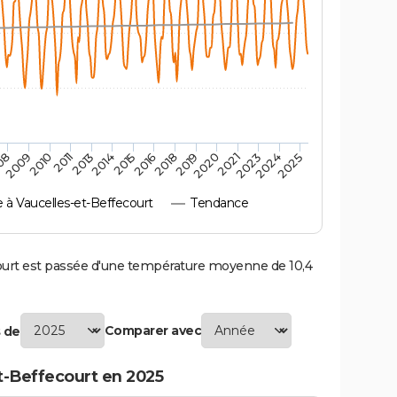
2010
2019
2013
2021
2015
2024
2009
2018
2011
2020
2014
2023
08
2016
2025
à Vaucelles-et-Beffecourt
Tendance
urt est passée d'une température moyenne de 10,4
Comparer avec
 de
t-Beffecourt en 2025