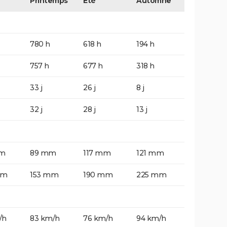
Printemps
Eté
Automne
780 h
618 h
194 h
757 h
677 h
318 h
33 j
26 j
8 j
32 j
28 j
13 j
mm
89 mm
117 mm
121 mm
mm
153 mm
190 mm
225 mm
/h
83 km/h
76 km/h
94 km/h