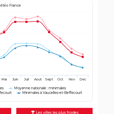
Météo France
Mai
Juin
Juil
Aout
Sept
Oct
Nov
Dec
es
Moyenne nationale : minimales
fecourt
Minimales à Vaucelles-et-Beffecourt
Les villes les plus froides