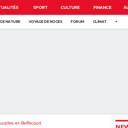
TUALITÉS
SPORT
CULTURE
FINANCE
A
GE NATURE
VOYAGE DE NOCES
FORUM
CLIMAT
+
ucelles-et-Beffecourt
NEW