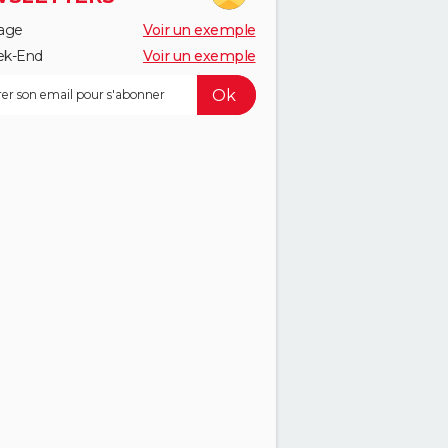
age
Voir un exemple
k-End
Voir un exemple