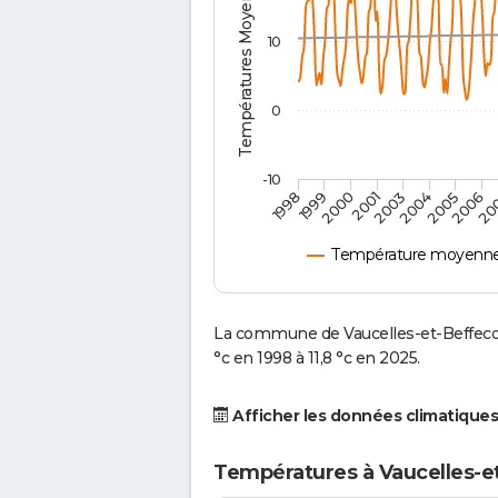
Températures Moyennes ( °C )
10
0
-10
2001
2004
1998
2006
2000
2003
2005
1999
20
Température moyenne 
La commune de Vaucelles-et-Beffeco
°c en 1998 à 11,8 °c en 2025.
Afficher les données climatiques
Températures à Vaucelles-e