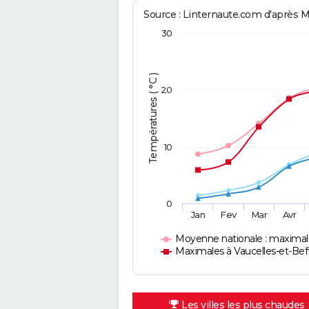
Source : Linternaute.com d'après 
30
Températures ( °C )
20
10
0
Jan
Fev
Mar
Avr
Moyenne nationale : maximal
Maximales à Vaucelles-et-Bef
Les villes les plus chaudes