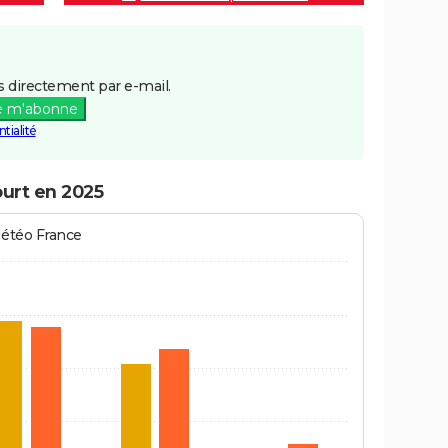
 directement par e-mail.
e m'abonne
tialité
ourt en 2025
Météo France