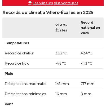
Les villes les plus venteuses
Records du climat à Villers-Écalles en 2025
Record
Villers-
national en
Écalles
2025
Températures
Record de chaleur
33,2 °C
42,4 °C
Record de froid
-4,6 °C
-11,3 °C
Pluie
Précipitations maximales
145 mm
717 mm
Précipitations minimales
16 mm
0 mm
Vent