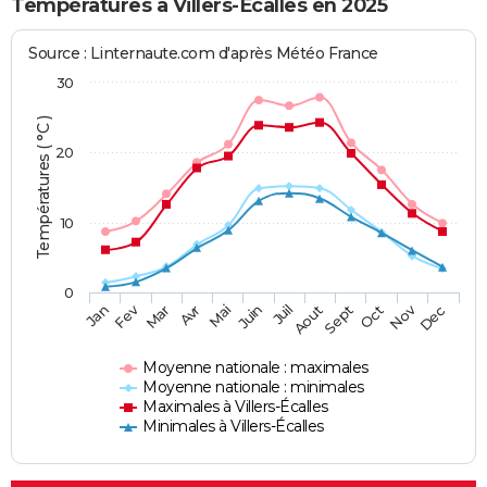
Températures à Villers-Écalles en 2025
Source : Linternaute.com d'après Météo France
30
Températures ( °C )
20
10
0
Fev
Nov
Jan
Mar
Avr
Mai
Juin
Juil
Aout
Sept
Oct
Dec
Moyenne nationale : maximales
Moyenne nationale : minimales
Maximales à Villers-Écalles
Minimales à Villers-Écalles