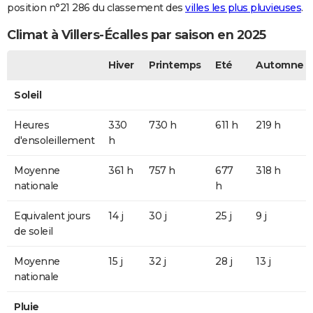
position n°21 286 du classement des
villes les plus pluvieuses
.
Climat à Villers-Écalles par saison en 2025
Hiver
Printemps
Eté
Automne
Soleil
Heures
330
730 h
611 h
219 h
d'ensoleillement
h
Moyenne
361 h
757 h
677
318 h
nationale
h
Equivalent jours
14 j
30 j
25 j
9 j
de soleil
Moyenne
15 j
32 j
28 j
13 j
nationale
Pluie