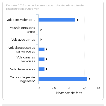
Données 2025 (source : Linternaute.com d'après le Ministère de
l'Intérieur et des Outre-Mer)
Vols sans violence …
6
Vols violents sans
0
arme
Vols avec armes
0
Vols d'accessoires
1
sur véhicules
Vols dans les
1
véhicules
Vols de véhicules
1
Cambriolages de
8
logement
0
2,5
5
7,5
10
Nombre de faits