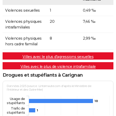
Violences sexuelles
1
0,49 ‰
Violences physiques
20
7,46 ‰
intrafamiliales
Violences physiques
8
2,99 ‰
hors cadre familial
Villes avec le plus d'agressions sexuelles
Villes avec le plus de violence intrafamiliale
Drogues et stupéfiants à Carignan
Données 2025 (source : Linternaute.com d'après le Ministère de
l'Intérieur et des Outre-Mer)
Usage de
10
stupéfiants
Trafic de
1
stupéfiants