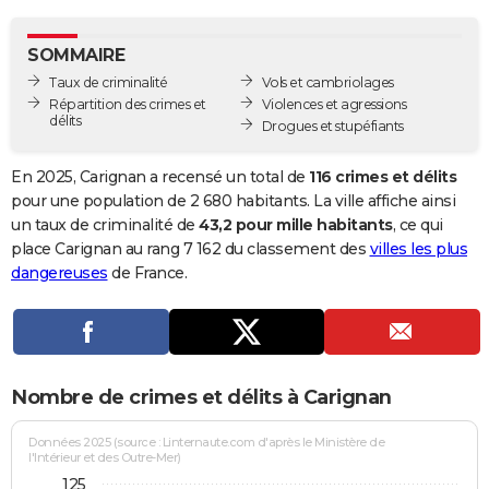
City break
Voyage de noces
Climat
Destinations
Voyage nature
Forum
+
PHOTO
SOMMAIRE
GUIDES D'ACHAT
Taux de criminalité
Vols et cambriolages
Répartition des crimes et
Violences et agressions
BONS PLANS
délits
Drogues et stupéfiants
CARTE DE VOEUX
En 2025, Carignan a recensé un total de
116 crimes et délits
Carte Bonne année
Carte Pâques
Carte de Noël
Carte Saint-Valentin
Carte d'anniversaire
pour une population de 2 680 habitants. La ville affiche ainsi
DICTIONNAIRE
un taux de criminalité de
43,2 pour mille habitants
, ce qui
Biographies
Expressions
Dictionnaire
Citations
Proverbes
place Carignan au rang 7 162 du classement des
villes les plus
PROGRAMME TV
dangereuses
de France.
COPAINS D'AVANT
Se connecter
Collèges
Universités
Service militaire
S'inscrire
Lycées
Primaires
Entreprises
Avis de recherche
AVIS DE DÉCÈS
FORUM
Nombre de crimes et délits à Carignan
Lifestyle
Sport
Television
Cinema
Bricolage
Culture
Auto
Voyage
Données 2025 (source : Linternaute.com d'après le Ministère de
l'Intérieur et des Outre-Mer)
125