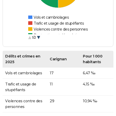
Vols et cambriolages
Trafic et usage de stupéfiants
Violences contre des personnes
Destructions et dégradations
1/2
Escroqueries et fraudes
Délits et crimes en
Pour 1 000
Carignan
2025
habitants
Vols et cambriolages
17
6,47 ‰
Trafic et usage de
11
4,15 ‰
stupéfiants
Violences contre des
29
10,94 ‰
personnes