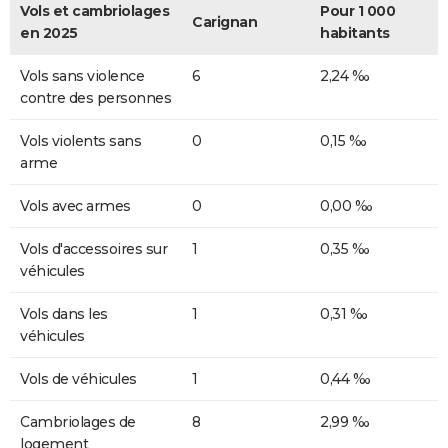
Vols et cambriolages
Pour 1 000
Carignan
en 2025
habitants
Vols sans violence
6
2,24 ‰
contre des personnes
Vols violents sans
0
0,15 ‰
arme
Vols avec armes
0
0,00 ‰
Vols d'accessoires sur
1
0,35 ‰
véhicules
Vols dans les
1
0,31 ‰
véhicules
Vols de véhicules
1
0,44 ‰
Cambriolages de
8
2,99 ‰
logement