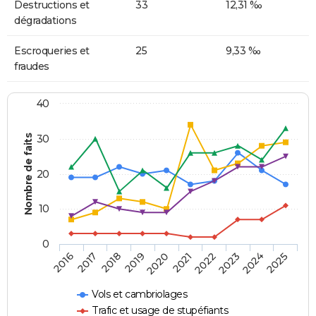
Destructions et
33
12,31 ‰
dégradations
Escroqueries et
25
9,33 ‰
fraudes
40
Nombre de faits
30
20
10
0
2018
2023
2017
2022
2016
2021
2020
2025
2019
2024
Vols et cambriolages
Trafic et usage de stupéfiants