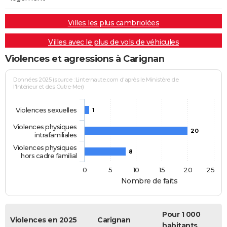
Villes les plus cambriolées
Villes avec le plus de vols de véhicules
Violences et agressions à Carignan
Données 2025 (source : Linternaute.com d'après le Ministère de
l'Intérieur et des Outre-Mer)
Violences sexuelles
1
Violences physiques
20
intrafamiliales
Violences physiques
8
hors cadre familial
0
5
10
15
20
25
Nombre de faits
Pour 1 000
Violences en 2025
Carignan
habitants