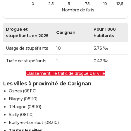
0
2,5
5
7,5
10
12,5
Nombre de faits
Drogue et
Pour 1 000
Carignan
stupéfiants en 2025
habitants
Usage de stupéfiants
10
3,73 ‰
Trafic de stupéfiants
1
0,42 ‰
Classement : le trafic de drogue par ville
Les villes à proximité de Carignan
Osnes (08110)
Blagny (08110)
Tétaigne (08110)
Sailly (08110)
Euilly-et-Lombut (08210)
Toutes les villes