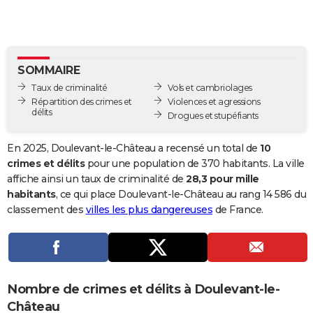
City break
Voyage de noces
Climat
Destinations
Voyage nature
Forum
+
PHOTO
GUIDES D'ACHAT
SOMMAIRE
BONS PLANS
Taux de criminalité
Vols et cambriolages
CARTE DE VOEUX
Répartition des crimes et
Violences et agressions
délits
Drogues et stupéfiants
Carte Bonne année
Carte Pâques
Carte de Noël
Carte Saint-Valentin
Carte d'anniversaire
DICTIONNAIRE
En 2025, Doulevant-le-Château a recensé un total de
10
Biographies
Expressions
Dictionnaire
Citations
Proverbes
PROGRAMME TV
crimes et délits
pour une population de 370 habitants. La ville
affiche ainsi un taux de criminalité de
28,3 pour mille
COPAINS D'AVANT
habitants
, ce qui place Doulevant-le-Château au rang 14 586 du
classement des
villes les plus dangereuses
de France.
Se connecter
Collèges
Universités
Service militaire
S'inscrire
Lycées
Primaires
Entreprises
Avis de recherche
AVIS DE DÉCÈS
FORUM
Lifestyle
Sport
Television
Cinema
Bricolage
Culture
Auto
Voyage
Nombre de crimes et délits à Doulevant-le-
Château