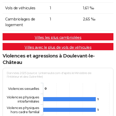
Vols de véhicules
1
1,61 ‰
Cambriolages de
1
2,65 ‰
logement
Villes les plus cambriolées
Villes avec le plus de vols de véhicules
Violences et agressions à Doulevant-le-
Château
Données 2025 (source : Linternaute.com d'après le Ministère de
l'Intérieur et des Outre-Mer)
Violences sexuelles
0
Violences physiques
1
intrafamiliales
Violences physiques
1
hors cadre familial