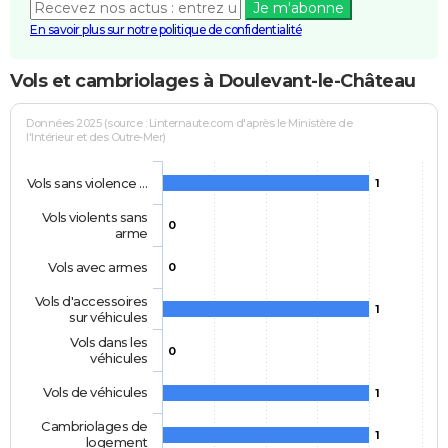
Je m'abonne
En savoir plus sur notre politique de confidentialité
Vols et cambriolages à Doulevant-le-Château
Données 2025 (source : Linternaute.com d'après le Ministère de
l'Intérieur et des Outre-Mer)
Vols sans violence …
1
Vols violents sans
0
arme
Vols avec armes
0
Vols d'accessoires
1
sur véhicules
Vols dans les
0
véhicules
Vols de véhicules
1
Cambriolages de
1
logement