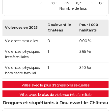
0
0,25
0,5
0,75
1
1,25
Nombre de faits
Doulevant-le-
Pour 1 000
Violences en 2025
Château
habitants
Violences sexuelles
0
0,00 ‰
Violences physiques
1
3,65 ‰
intrafamiliales
Violences physiques
1
3,10 ‰
hors cadre familial
Villes avec le plus d'agressions sexuelles
Villes avec le plus de violence intrafamiliale
Drogues et stupéfiants à Doulevant-le-Château