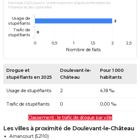
Données 2025 (source : Linternaute.com d'après le Ministère de
l'Intérieur et des Outre-Mer)
Usage de
2
stupéfiants
Trafic de
0
stupéfiants
0
0,5
1
1,5
2
2,5
Nombre de faits
Drogue et
Doulevant-le-
Pour 1 000
stupéfiants en 2025
Château
habitants
Usage de stupéfiants
2
4,18 ‰
Trafic de stupéfiants
0
0,00 ‰
Classement : le trafic de drogue par ville
Les villes à proximité de Doulevant-le-Château
Arnancourt (52110)