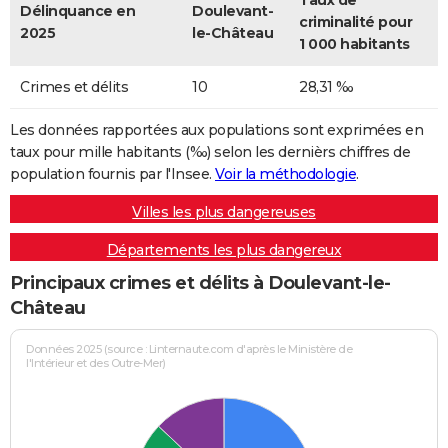
Taux de
Délinquance en
Doulevant-
criminalité pour
2025
le-Château
1 000 habitants
Crimes et délits
10
28,31 ‰
Les données rapportées aux populations sont exprimées en
taux pour mille habitants (‰) selon les dernièrs chiffres de
population fournis par l'Insee.
Voir la méthodologie
.
Villes les plus dangereuses
Départements les plus dangereux
Principaux crimes et délits à Doulevant-le-
Château
Données 2025 (source : Linternaute.com d'après le Ministère de
l'Intérieur et des Outre-Mer)