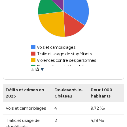
Vols et cambriolages
Trafic et usage de stupéfiants
Violences contre des personnes
Destructions et dégradations
1/2
Escroqueries et fraudes
Délits et crimes en
Doulevant-le-
Pour 1 000
2025
Château
habitants
Vols et cambriolages
4
9,72 ‰
Trafic et usage de
2
4,18 ‰
stupéfiants