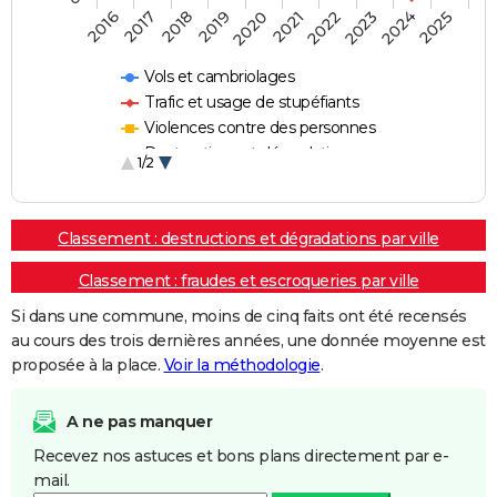
2018
2023
2020
2025
2017
2022
2019
2024
2016
2021
Vols et cambriolages
Trafic et usage de stupéfiants
Violences contre des personnes
Destructions et dégradations
1/2
Escroqueries et fraudes
Classement : destructions et dégradations par ville
Classement : fraudes et escroqueries par ville
Si dans une commune, moins de cinq faits ont été recensés
au cours des trois dernières années, une donnée moyenne est
proposée à la place.
Voir la méthodologie
.
A ne pas manquer
Recevez nos astuces et bons plans directement par e-
mail.