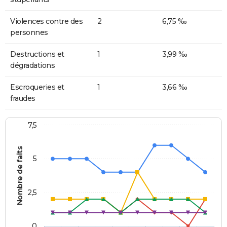
Violences contre des
2
6,75 ‰
personnes
Destructions et
1
3,99 ‰
dégradations
Escroqueries et
1
3,66 ‰
fraudes
7,5
Nombre de faits
5
2,5
0