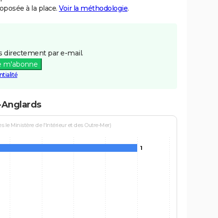
posée à la place.
Voir la méthodologie
.
 directement par e-mail.
e m'abonne
tialité
x-Anglards
le Ministère de l'Intérieur et des Outre-Mer)
1