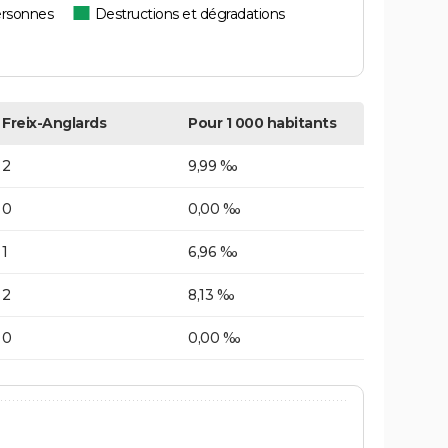
ersonnes
Destructions et dégradations
Freix-Anglards
Pour 1 000 habitants
2
9,99 ‰
0
0,00 ‰
1
6,96 ‰
2
8,13 ‰
0
0,00 ‰