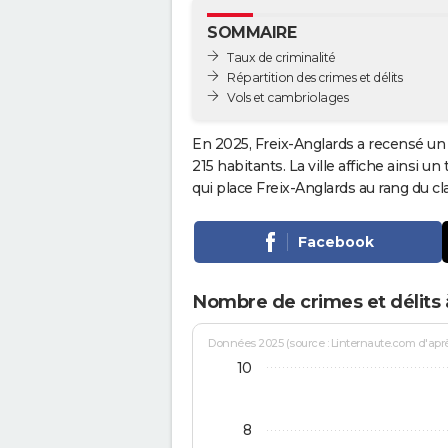
SOMMAIRE
Taux de criminalité
Répartition des crimes et délits
Vols et cambriolages
En 2025, Freix-Anglards a recensé un 
215 habitants. La ville affiche ainsi un
qui place Freix-Anglards au rang du 
Facebook
Nombre de crimes et délits 
Données 2025 (source : Linternaute.com d'après 
10
8