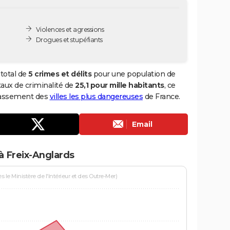
Violences et agressions
Drogues et stupéfiants
total de
5 crimes et délits
pour une population de
 taux de criminalité de
25,1 pour mille habitants
, ce
classement des
villes les plus dangereuses
de France.
Email
à Freix-Anglards
le Ministère de l'Intérieur et des Outre-Mer)