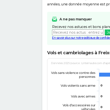
années, une donnée moyenne est pro
A ne pas manquer
Recevez nos astuces et bons plans
J
En savoir plus sur notre politique de confiden
Vols et cambriolages à Frei
Données 2025 (source : Linternaute.com d'après 
Vols sans violence contre des
personnes
Vols violents sans arme
0
Vols avec armes
0
Vols d'accessoires sur
0
véhicules