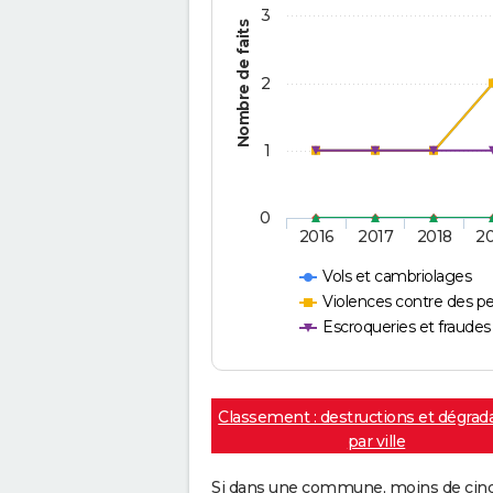
3
Nombre de faits
2
1
0
2016
2017
2018
2
Vols et cambriolages
Violences contre des p
Escroqueries et fraudes
Classement : destructions et dégrad
par ville
Si dans une commune, moins de cinq f