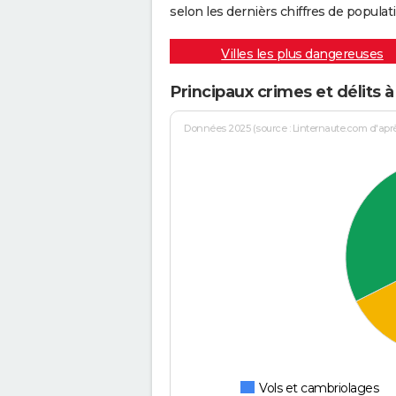
selon les dernièrs chiffres de populati
Villes les plus dangereuses
Principaux crimes et délits 
Données 2025 (source : Linternaute.com d'après 
Vols et cambriolages