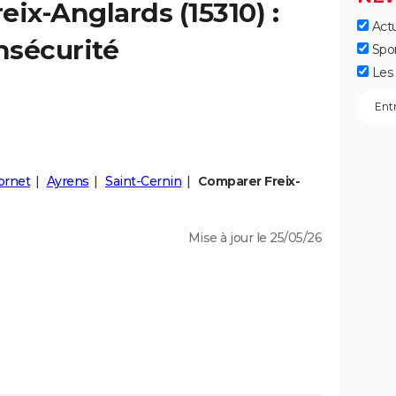
reix-Anglards
(15310) :
Actu
insécurité
Spo
Les 
ornet
Ayrens
Saint-Cernin
Comparer Freix-
Mise à jour le 25/05/26