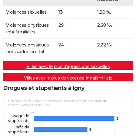
Violences sexuelles
13
1,20 ‰
Violences physiques
29
2,68 ‰
intrafamiliales
Violences physiques
24
2,22 ‰
hors cadre familial
Villes avec le plus d'agressions sexuelles
Villes avec le plus de violence intrafamiliale
Drogues et stupéfiants à Igny
Données 2025 (source : Linternaute.com d'après le Ministère de
l'Intérieur et des Outre-Mer)
Usage de
3
stupéfiants
Trafic de
2
stupéfiants