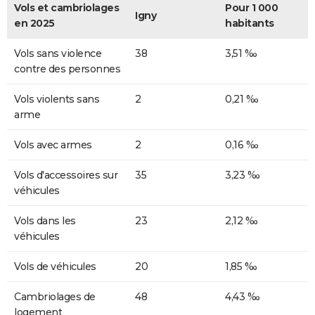
Vols et cambriolages
Pour 1 000
Igny
en 2025
habitants
Vols sans violence
38
3,51 ‰
contre des personnes
Vols violents sans
2
0,21 ‰
arme
Vols avec armes
2
0,16 ‰
Vols d'accessoires sur
35
3,23 ‰
véhicules
Vols dans les
23
2,12 ‰
véhicules
Vols de véhicules
20
1,85 ‰
Cambriolages de
48
4,43 ‰
logement