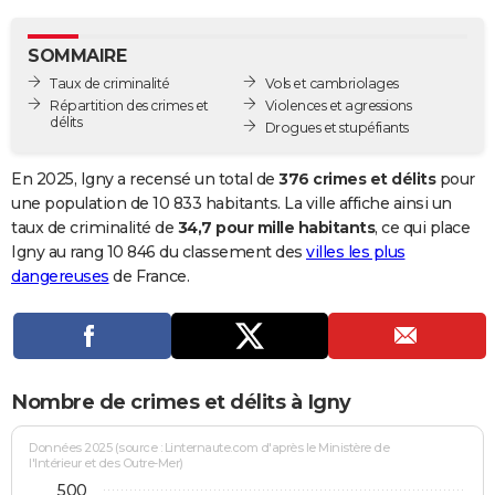
City break
Voyage de noces
Climat
Destinations
Voyage nature
Forum
+
PHOTO
SOMMAIRE
GUIDES D'ACHAT
Taux de criminalité
Vols et cambriolages
Répartition des crimes et
Violences et agressions
BONS PLANS
délits
Drogues et stupéfiants
CARTE DE VOEUX
En 2025, Igny a recensé un total de
376 crimes et délits
pour
Carte Bonne année
Carte Pâques
Carte de Noël
Carte Saint-Valentin
Carte d'anniversaire
une population de 10 833 habitants. La ville affiche ainsi un
DICTIONNAIRE
taux de criminalité de
34,7 pour mille habitants
, ce qui place
Biographies
Expressions
Dictionnaire
Citations
Proverbes
Igny au rang 10 846 du classement des
villes les plus
PROGRAMME TV
dangereuses
de France.
COPAINS D'AVANT
Se connecter
Collèges
Universités
Service militaire
S'inscrire
Lycées
Primaires
Entreprises
Avis de recherche
AVIS DE DÉCÈS
FORUM
Nombre de crimes et délits à Igny
Lifestyle
Sport
Television
Cinema
Bricolage
Culture
Auto
Voyage
Données 2025 (source : Linternaute.com d'après le Ministère de
l'Intérieur et des Outre-Mer)
500