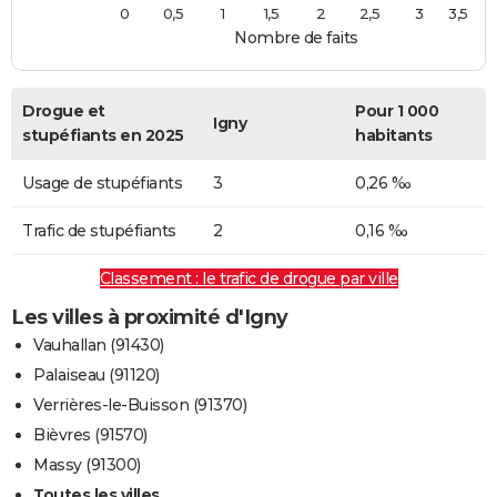
0
0,5
1
1,5
2
2,5
3
3,5
Nombre de faits
Drogue et
Pour 1 000
Igny
stupéfiants en 2025
habitants
Usage de stupéfiants
3
0,26 ‰
Trafic de stupéfiants
2
0,16 ‰
Classement : le trafic de drogue par ville
Les villes à proximité d'Igny
Vauhallan (91430)
Palaiseau (91120)
Verrières-le-Buisson (91370)
Bièvres (91570)
Massy (91300)
Toutes les villes