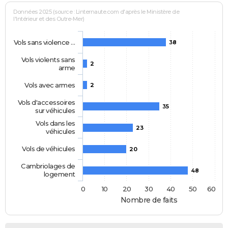
Données 2025 (source : Linternaute.com d'après le Ministère de
l'Intérieur et des Outre-Mer)
Vols sans violence …
38
Vols violents sans
2
arme
Vols avec armes
2
Vols d'accessoires
35
sur véhicules
Vols dans les
23
véhicules
Vols de véhicules
20
Cambriolages de
48
logement
0
10
20
30
40
50
60
Nombre de faits