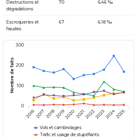
Destructions et
70
6,46 ‰
dégradations
Escroqueries et
67
6,18 ‰
fraudes
300
Nombre de faits
200
100
0
2018
2023
2019
2024
2020
2025
2016
2021
2017
2022
Vols et cambriolages
Trafic et usage de stupéfiants