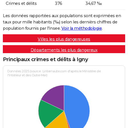
Crimes et délits
376
34,67 ‰
Les données rapportées aux populations sont exprimées en
taux pour mille habitants (‰) selon les dernièrs chiffres de
population fournis par l'Insee.
Voir la méthodologie
.
Villes les plus dangereuses
Départements les plus dangereux
Principaux crimes et délits à Igny
Données 2025 (source : Linternaute.com d'après le Ministère de
l'Intérieur et des Outre-Mer)