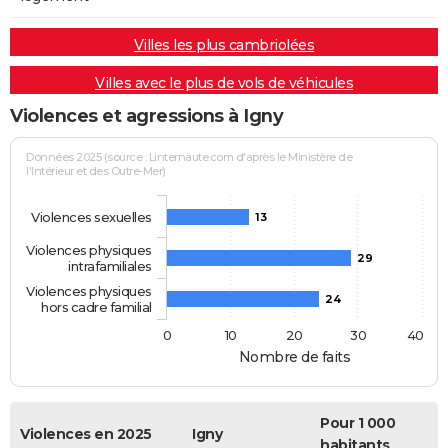
Villes les plus cambriolées
Villes avec le plus de vols de véhicules
Violences et agressions à Igny
Données 2025 (source : Linternaute.com d'après le Ministère de
l'Intérieur et des Outre-Mer)
Violences sexuelles
13
Violences physiques
29
intrafamiliales
Violences physiques
24
hors cadre familial
0
10
20
30
40
Nombre de faits
Pour 1 000
Violences en 2025
Igny
habitants