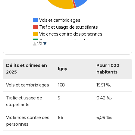
Vols et cambriolages
Trafic et usage de stupéfiants
Violences contre des personnes
Destructions et dégradations
1/2
Escroqueries et fraudes
Délits et crimes en
Pour 1 000
Igny
2025
habitants
Vols et cambriolages
168
15,51 ‰
Trafic et usage de
5
0,42 ‰
stupéfiants
Violences contre des
66
6,09 ‰
personnes