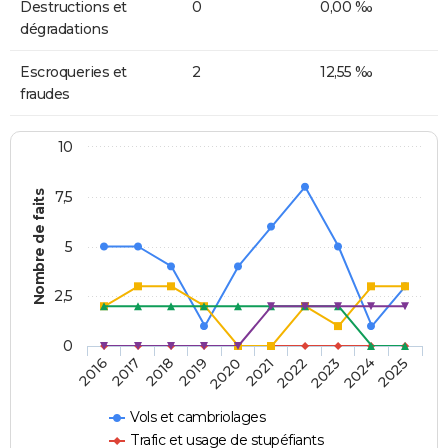
Destructions et
0
0,00 ‰
dégradations
Escroqueries et
2
12,55 ‰
fraudes
10
Nombre de faits
7,5
5
2,5
0
2018
2023
2020
2025
2017
2022
2019
2024
2016
2021
Vols et cambriolages
Trafic et usage de stupéfiants