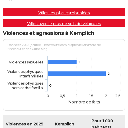
Villes les plus cambriolées
Villes avec le plus de vols de véhicules
Violences et agressions à Kemplich
Données 2025 (source : Linternaute.com d'après le Ministère de
l'Intérieur et des Outre-Mer)
Violences sexuelles
1
Violences physiques
2
intrafamiliales
Violences physiques
0
hors cadre familial
0
0,5
1
1,5
2
2,5
Nombre de faits
Pour 1 000
Violences en 2025
Kemplich
habitants