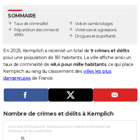
City break
Voyage de noces
Climat
Destinations
Voyage nature
Forum
+
PHOTO
SOMMAIRE
GUIDES D'ACHAT
Taux de criminalité
Vols et cambriolages
Répartition des crimes et
Violences et agressions
BONS PLANS
délits
Drogues et stupéfiants
CARTE DE VOEUX
En 2025, Kemplich a recensé un total de
9 crimes et délits
Carte Bonne année
Carte Pâques
Carte de Noël
Carte Saint-Valentin
Carte d'anniversaire
pour une population de 181 habitants. La ville affiche ainsi un
DICTIONNAIRE
taux de criminalité de
48,4 pour mille habitants
, ce qui place
Biographies
Expressions
Dictionnaire
Citations
Proverbes
Kemplich au rang du classement des
villes les plus
PROGRAMME TV
dangereuses
de France.
COPAINS D'AVANT
Se connecter
Collèges
Universités
Service militaire
S'inscrire
Lycées
Primaires
Entreprises
Avis de recherche
AVIS DE DÉCÈS
FORUM
Nombre de crimes et délits à Kemplich
Lifestyle
Sport
Television
Cinema
Bricolage
Culture
Auto
Voyage
Données 2025 (source : Linternaute.com d'après le Ministère de
l'Intérieur et des Outre-Mer)
15