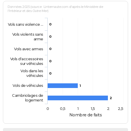
Données 2025 (source : Linternaute.com d'après le Ministère de
l'Intérieur et des Outre-Mer)
Vols sans violence …
0
Vols violents sans
0
arme
Vols avec armes
0
Vols d'accessoires
0
sur véhicules
Vols dans les
0
véhicules
Vols de véhicules
1
Cambriolages de
2
logement
0
0,5
1
1,5
2
2,5
Nombre de faits