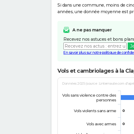
Si dans une commune, moins de cinq f
années, une donnée moyenne est pro
A ne pas manquer
Recevez nos astuces et bons plans
J
En savoir plus sur notre politique de confiden
Vols et cambriolages à la Cl
Données 2025 (source : Linternaute.com d'après 
Vols sans violence contre des
personnes
Vols violents sans arme
0
Vols avec armes
0