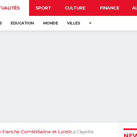
TUALITÉS
SPORT
CULTURE
FINANCE
A
S
EDUCATION
MONDE
VILLES
+
e-Franche-Comté
Saône-et-Loire
La Clayette
NEW