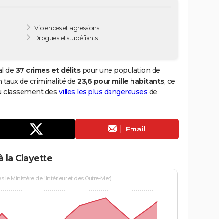
Violences et agressions
Drogues et stupéfiants
al de
37 crimes et délits
pour une population de
un taux de criminalité de
23,6 pour mille habitants
, ce
 du classement des
villes les plus dangereuses
de
Email
 la Clayette
le Ministère de l'Intérieur et des Outre-Mer)