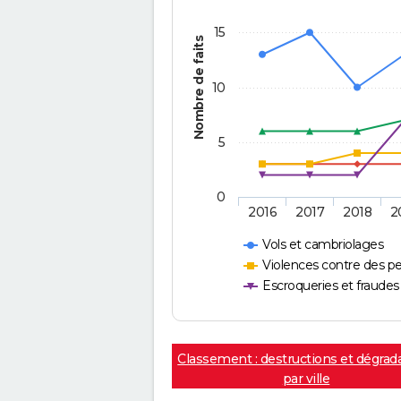
15
Nombre de faits
10
5
0
2016
2017
2018
2
Vols et cambriolages
Violences contre des p
Escroqueries et fraudes
Classement : destructions et dégrad
par ville