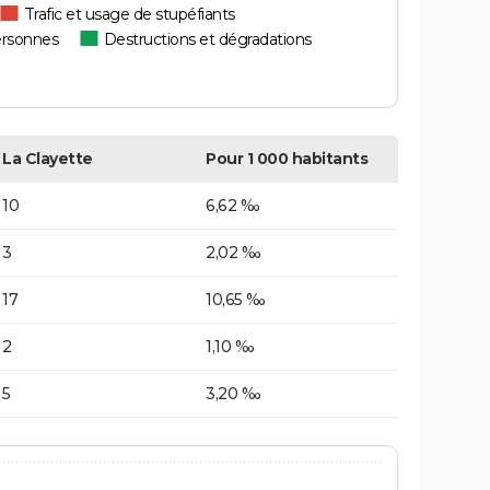
Trafic et usage de stupéfiants
ersonnes
Destructions et dégradations
La Clayette
Pour 1 000 habitants
10
6,62 ‰
3
2,02 ‰
17
10,65 ‰
2
1,10 ‰
5
3,20 ‰