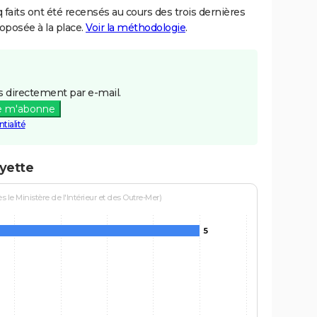
aits ont été recensés au cours des trois dernières
posée à la place.
Voir la méthodologie
.
 directement par e-mail.
e m'abonne
tialité
ayette
le Ministère de l'Intérieur et des Outre-Mer)
5