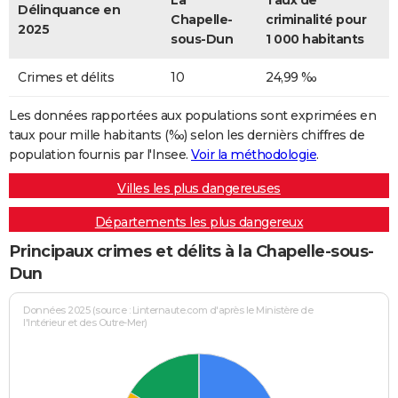
La
Taux de
Délinquance en
Chapelle-
criminalité pour
2025
sous-Dun
1 000 habitants
Crimes et délits
10
24,99 ‰
Les données rapportées aux populations sont exprimées en
taux pour mille habitants (‰) selon les dernièrs chiffres de
population fournis par l'Insee.
Voir la méthodologie
.
Villes les plus dangereuses
Départements les plus dangereux
Principaux crimes et délits à la Chapelle-sous-
Dun
Données 2025 (source : Linternaute.com d'après le Ministère de
l'Intérieur et des Outre-Mer)