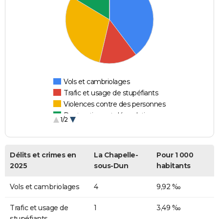
Vols et cambriolages
Trafic et usage de stupéfiants
Violences contre des personnes
Destructions et dégradations
1/2
Escroqueries et fraudes
Délits et crimes en
La Chapelle-
Pour 1 000
2025
sous-Dun
habitants
Vols et cambriolages
4
9,92 ‰
Trafic et usage de
1
3,49 ‰
stupéfiants