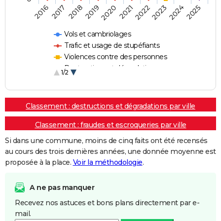
2018
2023
2019
2024
2020
2025
2016
2021
2017
2022
Vols et cambriolages
Trafic et usage de stupéfiants
Violences contre des personnes
Destructions et dégradations
1/2
Escroqueries et fraudes
Classement : destructions et dégradations par ville
Classement : fraudes et escroqueries par ville
Si dans une commune, moins de cinq faits ont été recensés
au cours des trois dernières années, une donnée moyenne est
proposée à la place.
Voir la méthodologie
.
A ne pas manquer
Recevez nos astuces et bons plans directement par e-
mail.