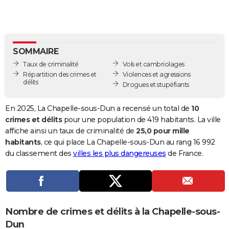
City break
Voyage de noces
Climat
Destinations
Voyage nature
Forum
+
PHOTO
GUIDES D'ACHAT
SOMMAIRE
BONS PLANS
Taux de criminalité
Vols et cambriolages
CARTE DE VOEUX
Répartition des crimes et
Violences et agressions
délits
Drogues et stupéfiants
Carte Bonne année
Carte Pâques
Carte de Noël
Carte Saint-Valentin
Carte d'anniversaire
DICTIONNAIRE
En 2025, La Chapelle-sous-Dun a recensé un total de
10
Biographies
Expressions
Dictionnaire
Citations
Proverbes
PROGRAMME TV
crimes et délits
pour une population de 419 habitants. La ville
affiche ainsi un taux de criminalité de
25,0 pour mille
COPAINS D'AVANT
habitants
, ce qui place La Chapelle-sous-Dun au rang 16 992
du classement des
villes les plus dangereuses
de France.
Se connecter
Collèges
Universités
Service militaire
S'inscrire
Lycées
Primaires
Entreprises
Avis de recherche
AVIS DE DÉCÈS
FORUM
Lifestyle
Sport
Television
Cinema
Bricolage
Culture
Auto
Voyage
Nombre de crimes et délits à la Chapelle-sous-
Dun