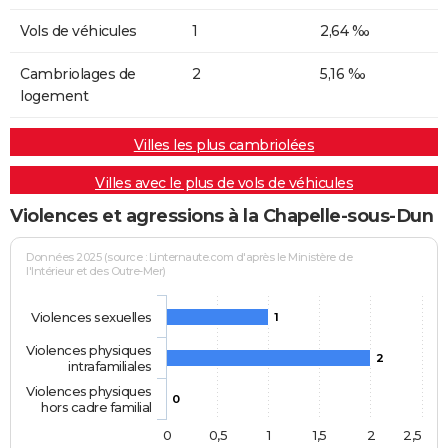
Vols de véhicules
1
2,64 ‰
Cambriolages de
2
5,16 ‰
logement
Villes les plus cambriolées
Villes avec le plus de vols de véhicules
Violences et agressions à la Chapelle-sous-Dun
Données 2025 (source : Linternaute.com d'après le Ministère de
l'Intérieur et des Outre-Mer)
Violences sexuelles
1
Violences physiques
2
intrafamiliales
Violences physiques
0
hors cadre familial
0
0,5
1
1,5
2
2,5