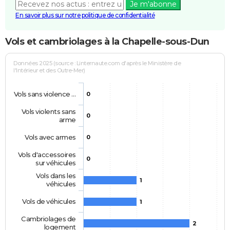
Je m'abonne
En savoir plus sur notre politique de confidentialité
Vols et cambriolages à la Chapelle-sous-Dun
Données 2025 (source : Linternaute.com d'après le Ministère de
l'Intérieur et des Outre-Mer)
Vols sans violence …
0
Vols violents sans
0
arme
Vols avec armes
0
Vols d'accessoires
0
sur véhicules
Vols dans les
1
véhicules
Vols de véhicules
1
Cambriolages de
2
logement