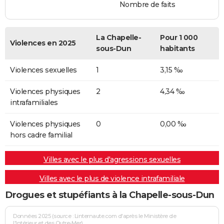
Nombre de faits
La Chapelle-
Pour 1 000
Violences en 2025
sous-Dun
habitants
Violences sexuelles
1
3,15 ‰
Violences physiques
2
4,34 ‰
intrafamiliales
Violences physiques
0
0,00 ‰
hors cadre familial
Villes avec le plus d'agressions sexuelles
Villes avec le plus de violence intrafamiliale
Drogues et stupéfiants à la Chapelle-sous-Dun
Données 2025 (source : Linternaute.com d'après le Ministère de
l'Intérieur et des Outre-Mer)