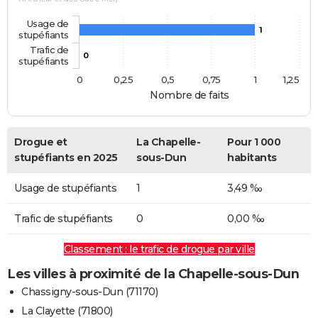
Usage de
1
stupéfiants
Trafic de
0
stupéfiants
0
0,25
0,5
0,75
1
1,25
Nombre de faits
Drogue et
La Chapelle-
Pour 1 000
stupéfiants en 2025
sous-Dun
habitants
Usage de stupéfiants
1
3,49 ‰
Trafic de stupéfiants
0
0,00 ‰
Classement : le trafic de drogue par ville
Les villes à proximité de la Chapelle-sous-Dun
Chassigny-sous-Dun (71170)
La Clayette (71800)