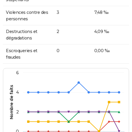
Violences contre des
3
7,48 ‰
personnes
Destructions et
2
4,09 ‰
dégradations
Escroqueries et
0
0,00 ‰
fraudes
6
Nombre de faits
4
2
0