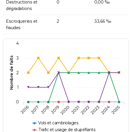
Destructions et
0
0,00 ‰
dégradations
Escroqueries et
2
33,66 ‰
fraudes
4
Nombre de faits
3
2
1
0
2018
2023
2019
2024
2020
2025
2016
2021
2017
2022
Vols et cambriolages
Trafic et usage de stupéfiants