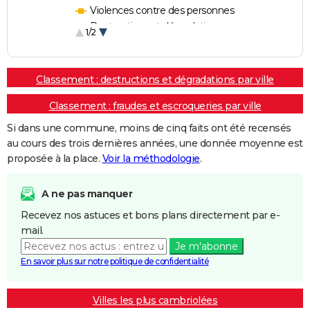
Violences contre des personnes
Destructions et dégradations
1/2
Escroqueries et fraudes
Classement : destructions et dégradations par ville
Classement : fraudes et escroqueries par ville
Si dans une commune, moins de cinq faits ont été recensés
au cours des trois dernières années, une donnée moyenne est
proposée à la place.
Voir la méthodologie
.
A ne pas manquer
Recevez nos astuces et bons plans directement par e-
mail.
Je m'abonne
En savoir plus sur notre politique de confidentialité
Villes les plus cambriolées