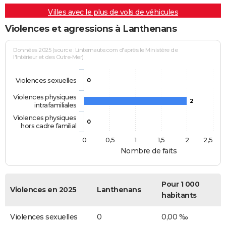
Villes avec le plus de vols de véhicules
Violences et agressions à Lanthenans
Données 2025 (source : Linternaute.com d'après le Ministère de
l'Intérieur et des Outre-Mer)
Violences sexuelles
0
Violences physiques
2
intrafamiliales
Violences physiques
0
hors cadre familial
0
0,5
1
1,5
2
2,5
Nombre de faits
Pour 1 000
Violences en 2025
Lanthenans
habitants
Violences sexuelles
0
0,00 ‰