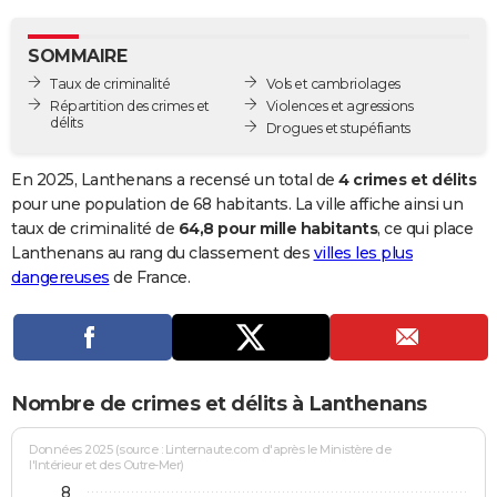
City break
Voyage de noces
Climat
Destinations
Voyage nature
Forum
+
PHOTO
SOMMAIRE
GUIDES D'ACHAT
Taux de criminalité
Vols et cambriolages
Répartition des crimes et
Violences et agressions
BONS PLANS
délits
Drogues et stupéfiants
CARTE DE VOEUX
En 2025, Lanthenans a recensé un total de
4 crimes et délits
Carte Bonne année
Carte Pâques
Carte de Noël
Carte Saint-Valentin
Carte d'anniversaire
pour une population de 68 habitants. La ville affiche ainsi un
DICTIONNAIRE
taux de criminalité de
64,8 pour mille habitants
, ce qui place
Biographies
Expressions
Dictionnaire
Citations
Proverbes
Lanthenans au rang du classement des
villes les plus
PROGRAMME TV
dangereuses
de France.
COPAINS D'AVANT
Se connecter
Collèges
Universités
Service militaire
S'inscrire
Lycées
Primaires
Entreprises
Avis de recherche
AVIS DE DÉCÈS
FORUM
Nombre de crimes et délits à Lanthenans
Lifestyle
Sport
Television
Cinema
Bricolage
Culture
Auto
Voyage
Données 2025 (source : Linternaute.com d'après le Ministère de
l'Intérieur et des Outre-Mer)
8