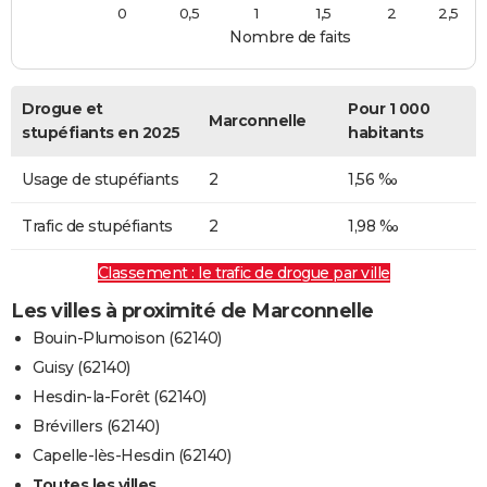
0
0,5
1
1,5
2
2,5
Nombre de faits
Drogue et
Pour 1 000
Marconnelle
stupéfiants en 2025
habitants
Usage de stupéfiants
2
1,56 ‰
Trafic de stupéfiants
2
1,98 ‰
Classement : le trafic de drogue par ville
Les villes à proximité de Marconnelle
Bouin-Plumoison (62140)
Guisy (62140)
Hesdin-la-Forêt (62140)
Brévillers (62140)
Capelle-lès-Hesdin (62140)
Toutes les villes