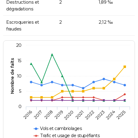
Destructions et
2
1,89 ‰
dégradations
Escroqueries et
2
2,12 ‰
fraudes
20
Nombre de faits
15
10
5
0
2018
2023
2017
2022
2016
2021
2020
2025
2019
2024
Vols et cambriolages
Trafic et usage de stupéfiants