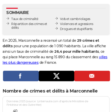
City break
Voyage de noces
Climat
Destinations
Voyage nature
Forum
+
PHOTO
SOMMAIRE
GUIDES D'ACHAT
Taux de criminalité
Vols et cambriolages
Répartition des crimes et
Violences et agressions
BONS PLANS
délits
Drogues et stupéfiants
CARTE DE VOEUX
En 2025, Marconnelle a recensé un total de
29 crimes et
Carte Bonne année
Carte Pâques
Carte de Noël
Carte Saint-Valentin
Carte d'anniversaire
délits
pour une population de 1 090 habitants. La ville affiche
DICTIONNAIRE
ainsi un taux de criminalité de
26,4 pour mille habitants
, ce
Biographies
Expressions
Dictionnaire
Citations
Proverbes
qui place Marconnelle au rang 15 890 du classement des
villes
PROGRAMME TV
les plus dangereuses
de France.
COPAINS D'AVANT
Se connecter
Collèges
Universités
Service militaire
S'inscrire
Lycées
Primaires
Entreprises
Avis de recherche
AVIS DE DÉCÈS
FORUM
Nombre de crimes et délits à Marconnelle
Lifestyle
Sport
Television
Cinema
Bricolage
Culture
Auto
Voyage
Données 2025 (source : Linternaute.com d'après le Ministère de
l'Intérieur et des Outre-Mer)
40