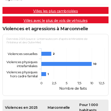
Villes les plus cambriolées
Villes avec le plus de vols de véhicules
Violences et agressions à Marconnelle
Données 2025 (source : Linternaute.com d'après le Ministère de
l'Intérieur et des Outre-Mer)
Violences sexuelles
2
Violences physiques
10
intrafamiliales
Violences physiques
1
hors cadre familial
0
2,5
5
7,5
10
12,5
Nombre de faits
Pour 1 000
Violences en 2025
Marconnelle
habitants