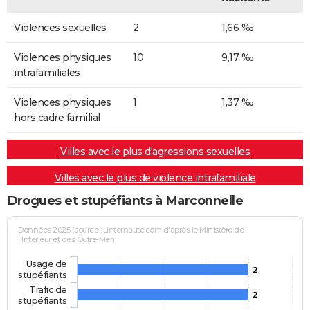
Violences sexuelles
2
1,66 ‰
Violences physiques
10
9,17 ‰
intrafamiliales
Violences physiques
1
1,37 ‰
hors cadre familial
Villes avec le plus d'agressions sexuelles
Villes avec le plus de violence intrafamiliale
Drogues et stupéfiants à Marconnelle
Données 2025 (source : Linternaute.com d'après le Ministère de
l'Intérieur et des Outre-Mer)
Usage de
2
stupéfiants
Trafic de
2
stupéfiants