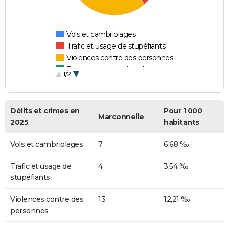
Vols et cambriolages
Trafic et usage de stupéfiants
Violences contre des personnes
Destructions et dégradations
1/2
Escroqueries et fraudes
Délits et crimes en
Pour 1 000
Marconnelle
2025
habitants
Vols et cambriolages
7
6,68 ‰
Trafic et usage de
4
3,54 ‰
stupéfiants
Violences contre des
13
12,21 ‰
personnes