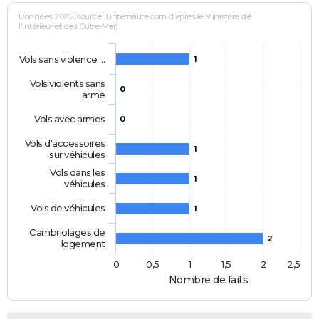
Données 2025 (source : Linternaute.com d'après le Ministère de
l'Intérieur et des Outre-Mer)
Vols sans violence …
1
Vols violents sans
0
arme
Vols avec armes
0
Vols d'accessoires
1
sur véhicules
Vols dans les
1
véhicules
Vols de véhicules
1
Cambriolages de
2
logement
0
0,5
1
1,5
2
2,5
Nombre de faits