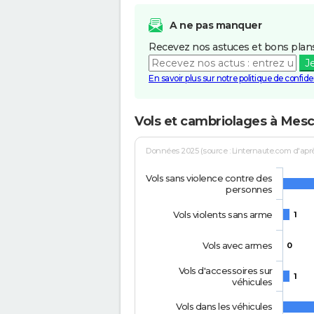
A ne pas manquer
Recevez nos astuces et bons plans
J
En savoir plus sur notre politique de confiden
Vols et cambriolages à Mes
Données 2025 (source : Linternaute.com d'après 
Vols sans violence contre des
personnes
Vols violents sans arme
1
Vols avec armes
0
Vols d'accessoires sur
1
véhicules
Vols dans les véhicules