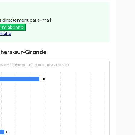
 directement par e-mail.
e m'abonne
tialité
chers-sur-Gironde
le Ministère de l'Intérieur et des Outre-Mer)
18
6