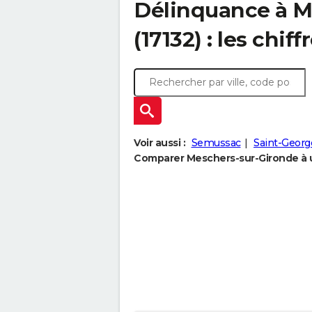
Délinquance à
M
(17132) : les chiff
Voir aussi :
Semussac
Saint-Geor
Comparer Meschers-sur-Gironde à u