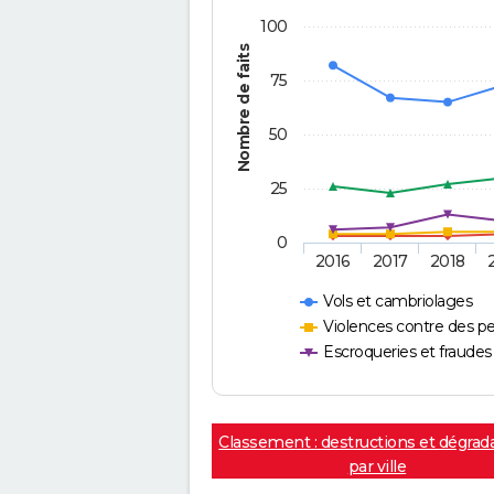
100
Nombre de faits
75
50
25
0
2016
2017
2018
Vols et cambriolages
Violences contre des p
Escroqueries et fraudes
Classement : destructions et dégrad
par ville