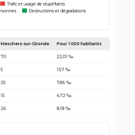
Trafic et usage de stupéfiants
ersonnes
Destructions et dégradations
Meschers-sur-Gironde
Pour 1 000 habitants
70
22,01 ‰
5
1,57 ‰
25
7,86 ‰
15
4,72 ‰
26
8,18 ‰