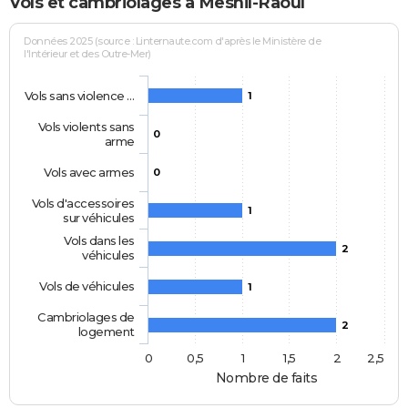
Vols et cambriolages à Mesnil-Raoul
Données 2025 (source : Linternaute.com d'après le Ministère de
l'Intérieur et des Outre-Mer)
Vols sans violence …
1
Vols violents sans
0
arme
Vols avec armes
0
Vols d'accessoires
1
sur véhicules
Vols dans les
2
véhicules
Vols de véhicules
1
Cambriolages de
2
logement
0
0,5
1
1,5
2
2,5
Nombre de faits