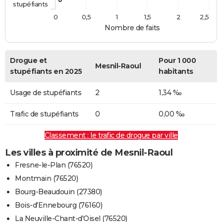
stupéfiants
0
0,5
1
1,5
2
2,5
Nombre de faits
Drogue et
Pour 1 000
Mesnil-Raoul
stupéfiants en 2025
habitants
Usage de stupéfiants
2
1,34 ‰
Trafic de stupéfiants
0
0,00 ‰
Classement : le trafic de drogue par ville
Les villes à proximité de Mesnil-Raoul
Fresne-le-Plan (76520)
Montmain (76520)
Bourg-Beaudouin (27380)
Bois-d'Ennebourg (76160)
La Neuville-Chant-d'Oisel (76520)