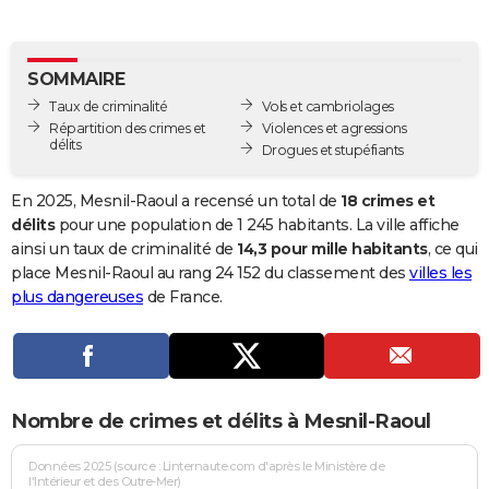
City break
Voyage de noces
Climat
Destinations
Voyage nature
Forum
+
PHOTO
GUIDES D'ACHAT
SOMMAIRE
Taux de criminalité
Vols et cambriolages
BONS PLANS
Répartition des crimes et
Violences et agressions
délits
Drogues et stupéfiants
CARTE DE VOEUX
Carte Bonne année
Carte Pâques
Carte de Noël
Carte Saint-Valentin
Carte d'anniversaire
En 2025, Mesnil-Raoul a recensé un total de
18 crimes et
DICTIONNAIRE
délits
pour une population de 1 245 habitants. La ville affiche
Biographies
Expressions
Dictionnaire
Citations
Proverbes
ainsi un taux de criminalité de
14,3 pour mille habitants
, ce qui
PROGRAMME TV
place Mesnil-Raoul au rang 24 152 du classement des
villes les
COPAINS D'AVANT
plus dangereuses
de France.
Se connecter
Collèges
Universités
Service militaire
S'inscrire
Lycées
Primaires
Entreprises
Avis de recherche
AVIS DE DÉCÈS
FORUM
Nombre de crimes et délits à Mesnil-Raoul
Lifestyle
Sport
Television
Cinema
Bricolage
Culture
Auto
Voyage
Données 2025 (source : Linternaute.com d'après le Ministère de
l'Intérieur et des Outre-Mer)