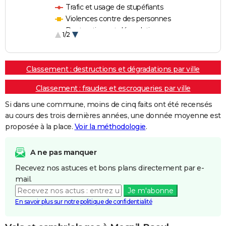
Trafic et usage de stupéfiants
Violences contre des personnes
Destructions et dégradations
1/2
Escroqueries et fraudes
Classement : destructions et dégradations par ville
Classement : fraudes et escroqueries par ville
Si dans une commune, moins de cinq faits ont été recensés
au cours des trois dernières années, une donnée moyenne est
proposée à la place.
Voir la méthodologie
.
A ne pas manquer
Recevez nos astuces et bons plans directement par e-
mail.
Je m'abonne
En savoir plus sur notre politique de confidentialité