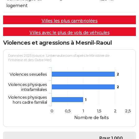
logement
Villes les plus cambriolées
Villes avec le plus de vols de véhicules
Violences et agressions à Mesnil-Raoul
Données 2025 (source : Linternaute.com d'après le Ministère de
l'Intérieur et des Outre-Mer)
Violences sexuelles
2
Violences physiques
2
intrafamiliales
Violences physiques
1
hors cadre familial
0
0,5
1
1,5
2
2,5
Nombre de faits
Pour 1 000