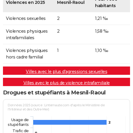
Violences en 2025
Mesnil-Raoul
habitants
Violences sexuelles
2
1,21 ‰
Violences physiques
2
1,58 ‰
intrafamiliales
Violences physiques
1
1,10 ‰
hors cadre familial
Villes avec le plus d'agressions sexuelles
Villes avec le plus de violence intrafamiliale
Drogues et stupéfiants à Mesnil-Raoul
Données 2025 (source : Linternaute.com d'après le Ministère de
l'Intérieur et des Outre-Mer)
Usage de
2
stupéfiants
Trafic de
0