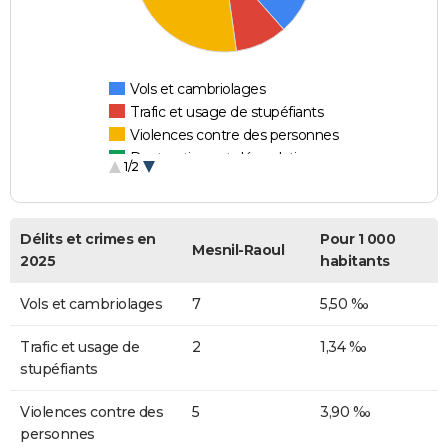
Vols et cambriolages
Trafic et usage de stupéfiants
Violences contre des personnes
Destructions et dégradations
1/2
Escroqueries et fraudes
Délits et crimes en
Pour 1 000
Mesnil-Raoul
2025
habitants
Vols et cambriolages
7
5,50 ‰
Trafic et usage de
2
1,34 ‰
stupéfiants
Violences contre des
5
3,90 ‰
personnes