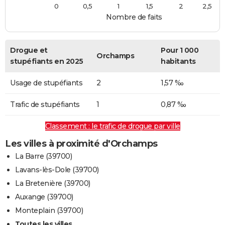
0
0,5
1
1,5
2
2,5
Nombre de faits
Drogue et
Pour 1 000
Orchamps
stupéfiants en 2025
habitants
Usage de stupéfiants
2
1,57 ‰
Trafic de stupéfiants
1
0,87 ‰
Classement : le trafic de drogue par ville
Les villes à proximité d'Orchamps
La Barre (39700)
Lavans-lès-Dole (39700)
La Bretenière (39700)
Auxange (39700)
Monteplain (39700)
Toutes les villes