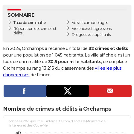
City break
Voyage de noces
Climat
Destinations
Voyage nature
Forum
+
PHOTO
SOMMAIRE
GUIDES D'ACHAT
Taux de criminalité
Vols et cambriolages
Répartition des crimes et
Violences et agressions
BONS PLANS
délits
Drogues et stupéfiants
CARTE DE VOEUX
En 2025, Orchamps a recensé un total de
32 crimes et délits
Carte Bonne année
Carte Pâques
Carte de Noël
Carte Saint-Valentin
Carte d'anniversaire
pour une population de 1 045 habitants. La ville affiche ainsi un
DICTIONNAIRE
taux de criminalité de
30,5 pour mille habitants
, ce qui place
Biographies
Expressions
Dictionnaire
Citations
Proverbes
Orchamps au rang 13 213 du classement des
villes les plus
PROGRAMME TV
dangereuses
de France.
COPAINS D'AVANT
Se connecter
Collèges
Universités
Service militaire
S'inscrire
Lycées
Primaires
Entreprises
Avis de recherche
AVIS DE DÉCÈS
FORUM
Nombre de crimes et délits à Orchamps
Lifestyle
Sport
Television
Cinema
Bricolage
Culture
Auto
Voyage
Données 2025 (source : Linternaute.com d'après le Ministère de
l'Intérieur et des Outre-Mer)
40