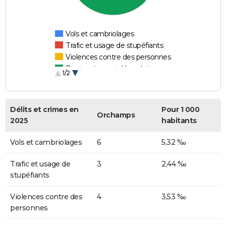
Vols et cambriolages
Trafic et usage de stupéfiants
Violences contre des personnes
Destructions et dégradations
1/2
Escroqueries et fraudes
Délits et crimes en
Pour 1 000
Orchamps
2025
habitants
Vols et cambriolages
6
5,32 ‰
Trafic et usage de
3
2,44 ‰
stupéfiants
Violences contre des
4
3,53 ‰
personnes