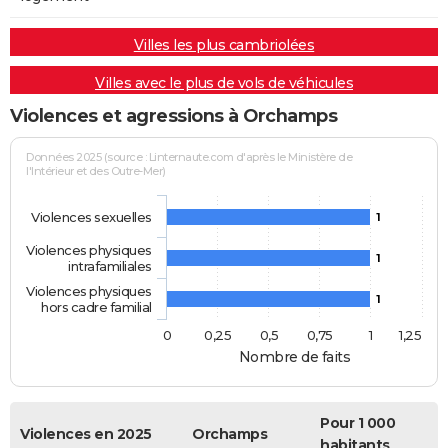
Villes les plus cambriolées
Villes avec le plus de vols de véhicules
Violences et agressions à Orchamps
Données 2025 (source : Linternaute.com d'après le Ministère de
l'Intérieur et des Outre-Mer)
Violences sexuelles
1
Violences physiques
1
intrafamiliales
Violences physiques
1
hors cadre familial
0
0,25
0,5
0,75
1
1,25
Nombre de faits
Pour 1 000
Violences en 2025
Orchamps
habitants