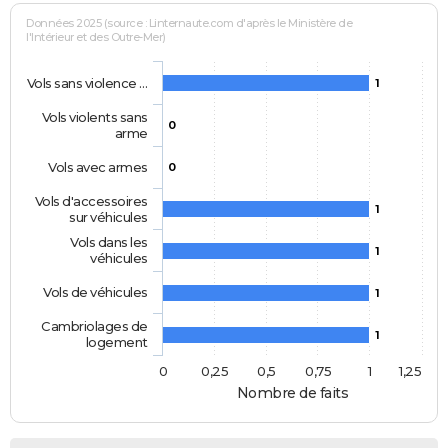
Données 2025 (source : Linternaute.com d'après le Ministère de
l'Intérieur et des Outre-Mer)
Vols sans violence …
1
Vols violents sans
0
arme
Vols avec armes
0
Vols d'accessoires
1
sur véhicules
Vols dans les
1
véhicules
Vols de véhicules
1
Cambriolages de
1
logement
0
0,25
0,5
0,75
1
1,25
Nombre de faits