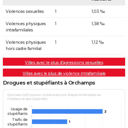
Violences sexuelles
1
1,03 ‰
Violences physiques
1
1,38 ‰
intrafamiliales
Violences physiques
1
1,12 ‰
hors cadre familial
Villes avec le plus d'agressions sexuelles
Villes avec le plus de violence intrafamiliale
Drogues et stupéfiants à Orchamps
Données 2025 (source : Linternaute.com d'après le Ministère de
l'Intérieur et des Outre-Mer)
Usage de
2
stupéfiants
Trafic de
1
stupéfiants