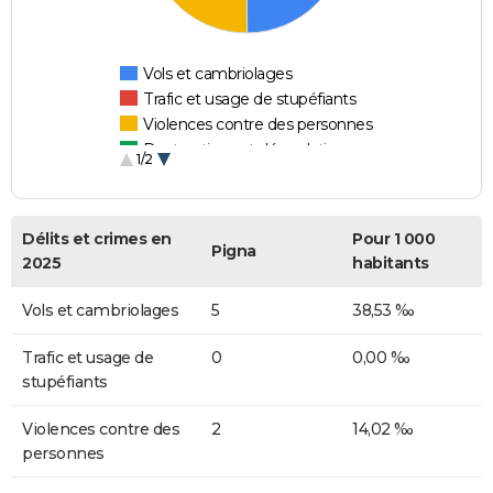
Vols et cambriolages
Trafic et usage de stupéfiants
Violences contre des personnes
Destructions et dégradations
1/2
Escroqueries et fraudes
Délits et crimes en
Pour 1 000
Pigna
2025
habitants
Vols et cambriolages
5
38,53 ‰
Trafic et usage de
0
0,00 ‰
stupéfiants
Violences contre des
2
14,02 ‰
personnes