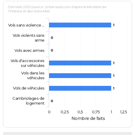
Données 2025 (source : Linternaute.com d'après le Ministère de
l'Intérieur et des Outre-Mer)
Vols sans violence …
1
Vols violents sans
0
arme
Vols avec armes
0
Vols d'accessoires
1
sur véhicules
Vols dans les
1
véhicules
Vols de véhicules
1
Cambriolages de
0
logement
0
0,25
0,5
0,75
1
1,25
Nombre de faits