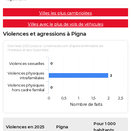
Villes les plus cambriolées
Villes avec le plus de vols de véhicules
Violences et agressions à Pigna
Données 2025 (source : Linternaute.com d'après le Ministère de
l'Intérieur et des Outre-Mer)
Violences sexuelles
0
Violences physiques
2
intrafamiliales
Violences physiques
0
hors cadre familial
0
0,5
1
1,5
2
2,5
Nombre de faits
Pour 1 000
Violences en 2025
Pigna
habitants