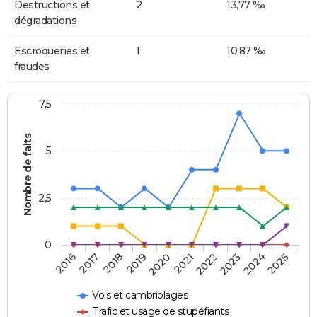
Destructions et
2
13,77 ‰
dégradations
Escroqueries et
1
10,87 ‰
fraudes
7,5
Nombre de faits
5
2,5
0
2018
2023
2020
2025
2017
2022
2019
2024
2016
2021
Vols et cambriolages
Trafic et usage de stupéfiants