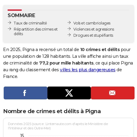
City break
Voyage de noces
Climat
Destinations
Voyage nature
Forum
+
PHOTO
SOMMAIRE
GUIDES D'ACHAT
Taux de criminalité
Vols et cambriolages
Répartition des crimes et
Violences et agressions
BONS PLANS
délits
Drogues et stupéfiants
CARTE DE VOEUX
En 2025, Pigna a recensé un total de
10 crimes et délits
pour
Carte Bonne année
Carte Pâques
Carte de Noël
Carte Saint-Valentin
Carte d'anniversaire
une population de 128 habitants. La ville affiche ainsi un taux
DICTIONNAIRE
de criminalité de
77,2 pour mille habitants
, ce qui place Pigna
Biographies
Expressions
Dictionnaire
Citations
Proverbes
au rang du classement des
villes les plus dangereuses
de
PROGRAMME TV
France.
COPAINS D'AVANT
Se connecter
Collèges
Universités
Service militaire
S'inscrire
Lycées
Primaires
Entreprises
Avis de recherche
AVIS DE DÉCÈS
FORUM
Nombre de crimes et délits à Pigna
Lifestyle
Sport
Television
Cinema
Bricolage
Culture
Auto
Voyage
Données 2025 (source : Linternaute.com d'après le Ministère de
l'Intérieur et des Outre-Mer)
15