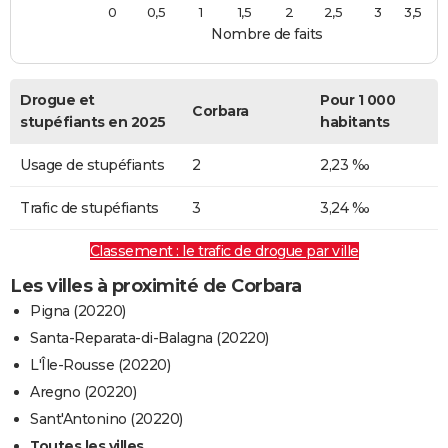
0
0,5
1
1,5
2
2,5
3
3,5
Nombre de faits
Drogue et
Pour 1 000
Corbara
stupéfiants en 2025
habitants
Usage de stupéfiants
2
2,23 ‰
Trafic de stupéfiants
3
3,24 ‰
Classement : le trafic de drogue par ville
Les villes à proximité de Corbara
Pigna (20220)
Santa-Reparata-di-Balagna (20220)
L'Île-Rousse (20220)
Aregno (20220)
Sant'Antonino (20220)
Toutes les villes