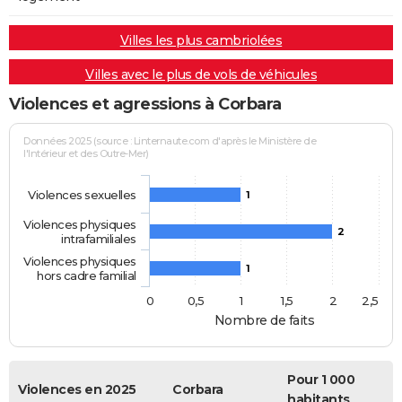
Villes les plus cambriolées
Villes avec le plus de vols de véhicules
Violences et agressions à Corbara
Données 2025 (source : Linternaute.com d'après le Ministère de
l'Intérieur et des Outre-Mer)
Violences sexuelles
1
Violences physiques
2
intrafamiliales
Violences physiques
1
hors cadre familial
0
0,5
1
1,5
2
2,5
Nombre de faits
Pour 1 000
Violences en 2025
Corbara
habitants