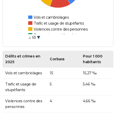
Vols et cambriolages
Trafic et usage de stupéfiants
Violences contre des personnes
Destructions et dégradations
1/2
Escroqueries et fraudes
Délits et crimes en
Pour 1 000
Corbara
2025
habitants
Vols et cambriolages
15
15,27 ‰
Trafic et usage de
5
5,46 ‰
stupéfiants
Violences contre des
4
4,66 ‰
personnes