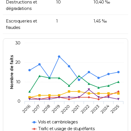
Destructions et
10
10,40 ‰
dégradations
Escroqueries et
1
1,45 ‰
fraudes
30
Nombre de faits
20
10
0
2018
2023
2017
2022
2016
2021
2020
2025
2019
2024
Vols et cambriolages
Trafic et usage de stupéfiants