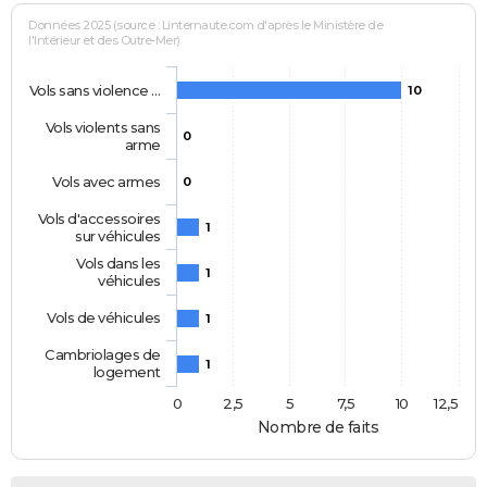
Données 2025 (source : Linternaute.com d'après le Ministère de
l'Intérieur et des Outre-Mer)
Vols sans violence …
10
Vols violents sans
0
arme
Vols avec armes
0
Vols d'accessoires
1
sur véhicules
Vols dans les
1
véhicules
Vols de véhicules
1
Cambriolages de
1
logement
0
2,5
5
7,5
10
12,5
Nombre de faits