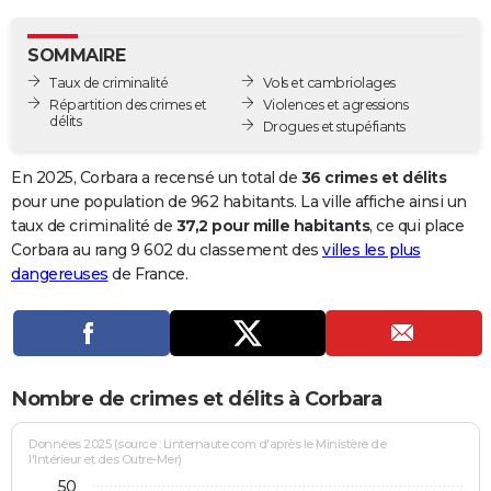
City break
Voyage de noces
Climat
Destinations
Voyage nature
Forum
+
PHOTO
SOMMAIRE
GUIDES D'ACHAT
Taux de criminalité
Vols et cambriolages
Répartition des crimes et
Violences et agressions
BONS PLANS
délits
Drogues et stupéfiants
CARTE DE VOEUX
En 2025, Corbara a recensé un total de
36 crimes et délits
Carte Bonne année
Carte Pâques
Carte de Noël
Carte Saint-Valentin
Carte d'anniversaire
pour une population de 962 habitants. La ville affiche ainsi un
DICTIONNAIRE
taux de criminalité de
37,2 pour mille habitants
, ce qui place
Biographies
Expressions
Dictionnaire
Citations
Proverbes
Corbara au rang 9 602 du classement des
villes les plus
PROGRAMME TV
dangereuses
de France.
COPAINS D'AVANT
Se connecter
Collèges
Universités
Service militaire
S'inscrire
Lycées
Primaires
Entreprises
Avis de recherche
AVIS DE DÉCÈS
FORUM
Nombre de crimes et délits à Corbara
Lifestyle
Sport
Television
Cinema
Bricolage
Culture
Auto
Voyage
Données 2025 (source : Linternaute.com d'après le Ministère de
l'Intérieur et des Outre-Mer)
50