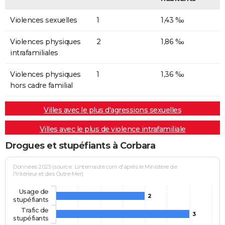
Violences sexuelles
1
1,43 ‰
Violences physiques
2
1,86 ‰
intrafamiliales
Violences physiques
1
1,36 ‰
hors cadre familial
Villes avec le plus d'agressions sexuelles
Villes avec le plus de violence intrafamiliale
Drogues et stupéfiants à Corbara
Données 2025 (source : Linternaute.com d'après le Ministère de
l'Intérieur et des Outre-Mer)
Usage de
2
stupéfiants
Trafic de
3
stupéfiants