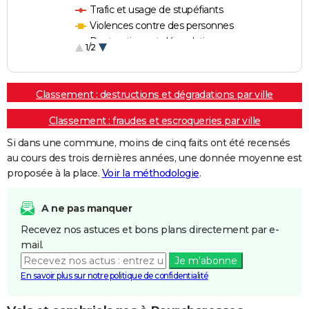
Trafic et usage de stupéfiants
Violences contre des personnes
Destructions et dégradations
1/2
Escroqueries et fraudes
Classement : destructions et dégradations par ville
Classement : fraudes et escroqueries par ville
Si dans une commune, moins de cinq faits ont été recensés
au cours des trois dernières années, une donnée moyenne est
proposée à la place.
Voir la méthodologie
.
A ne pas manquer
Recevez nos astuces et bons plans directement par e-
mail.
Je m'abonne
En savoir plus sur notre politique de confidentialité