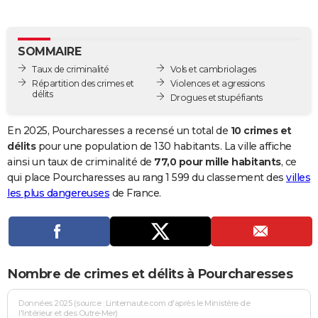
City break
Voyage de noces
Climat
Destinations
Voyage nature
Forum
+
PHOTO
GUIDES D'ACHAT
SOMMAIRE
Taux de criminalité
Vols et cambriolages
BONS PLANS
Répartition des crimes et
Violences et agressions
délits
Drogues et stupéfiants
CARTE DE VOEUX
Carte Bonne année
Carte Pâques
Carte de Noël
Carte Saint-Valentin
Carte d'anniversaire
En 2025, Pourcharesses a recensé un total de
10 crimes et
DICTIONNAIRE
délits
pour une population de 130 habitants. La ville affiche
Biographies
Expressions
Dictionnaire
Citations
Proverbes
ainsi un taux de criminalité de
77,0 pour mille habitants
, ce
PROGRAMME TV
qui place Pourcharesses au rang 1 599 du classement des
villes
COPAINS D'AVANT
les plus dangereuses
de France.
Se connecter
Collèges
Universités
Service militaire
S'inscrire
Lycées
Primaires
Entreprises
Avis de recherche
AVIS DE DÉCÈS
FORUM
Nombre de crimes et délits à Pourcharesses
Lifestyle
Sport
Television
Cinema
Bricolage
Culture
Auto
Voyage
Données 2025 (source : Linternaute.com d'après le Ministère de
l'Intérieur et des Outre-Mer)