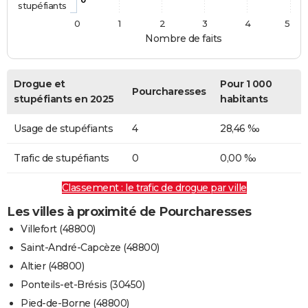
stupéfiants
0
1
2
3
4
5
Nombre de faits
Drogue et
Pour 1 000
Pourcharesses
stupéfiants en 2025
habitants
Usage de stupéfiants
4
28,46 ‰
Trafic de stupéfiants
0
0,00 ‰
Classement : le trafic de drogue par ville
Les villes à proximité de Pourcharesses
Villefort (48800)
Saint-André-Capcèze (48800)
Altier (48800)
Ponteils-et-Brésis (30450)
Pied-de-Borne (48800)