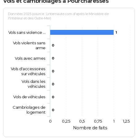
Vols et cambriolages à Pourcharesses
Données 2025 (source : Linternaute.com d'après le Ministère de
l'Intérieur et des Outre-Mer)
Vols sans violence …
1
Vols violents sans
0
arme
Vols avec armes
0
Vols d'accessoires
0
sur véhicules
Vols dans les
0
véhicules
Vols de véhicules
0
Cambriolages de
0
logement
0
0,25
0,5
0,75
1
1,25
Nombre de faits