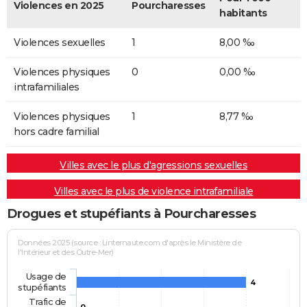
Violences en 2025
Pourcharesses
habitants
Violences sexuelles
1
8,00 ‰
Violences physiques
0
0,00 ‰
intrafamiliales
Violences physiques
1
8,77 ‰
hors cadre familial
Villes avec le plus d'agressions sexuelles
Villes avec le plus de violence intrafamiliale
Drogues et stupéfiants à Pourcharesses
Données 2025 (source : Linternaute.com d'après le Ministère de
l'Intérieur et des Outre-Mer)
Usage de
4
stupéfiants
Trafic de
0