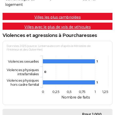
logement
Villes les plus cambriolées
Villes avec le plus de vols de véhicules
Violences et agressions à Pourcharesses
Données 2025 (source : Linternaute.com d'après le Ministère de
l'Intérieur et des Outre-Mer)
Violences sexuelles
1
Violences physiques
0
intrafamiliales
Violences physiques
1
hors cadre familial
0
0,25
0,5
0,75
1
1,25
Nombre de faits
Pour 1 000