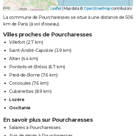
Leaflet
|
Map data ©
OpenStreetMap
contributors
La commune de Pourcharesses se situe à une distance de 506
km de Paris (à vol d'oiseau).
Villes proches de Pourcharesses
Villefort
(2.7 km)
Saint-André-Capcèze
(3.9 km)
Altier
(4.4 km)
Ponteils-et-Brésis
(6.7 km)
Pied-de-Borne
(7.6 km)
Concoules
(7.6 km)
Cubiérettes
(8.9 km)
Lozère
Occitanie
En savoir plus sur Pourcharesses
Salaires à Pourcharesses
Avis de décès à Pourcharesses