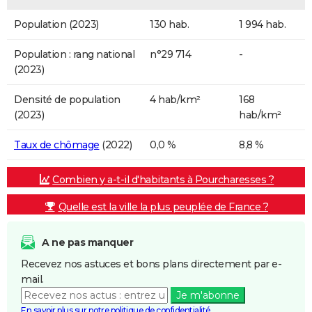
Population (2023)
130 hab.
1 994 hab.
Population : rang national
n°29 714
-
(2023)
Densité de population
4 hab/km²
168
(2023)
hab/km²
Taux de chômage
(2022)
0,0 %
8,8 %
Combien y a-t-il d'habitants à Pourcharesses ?
Quelle est la ville la plus peuplée de France ?
A ne pas manquer
Recevez nos astuces et bons plans directement par e-
mail.
Je m'abonne
En savoir plus sur notre politique de confidentialité