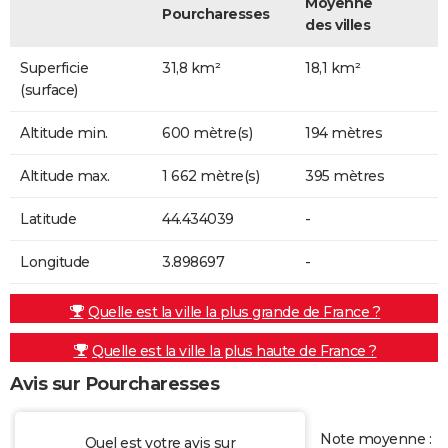
Moyenne
Pourcharesses
des villes
Superficie
31,8 km²
18,1 km²
(surface)
Altitude min.
600 mètre(s)
194 mètres
Altitude max.
1 662 mètre(s)
395 mètres
Latitude
44.434039
-
Longitude
3.898697
-
Quelle est la ville la plus grande de France ?
Quelle est la ville la plus haute de France ?
Avis sur Pourcharesses
Note moyenne :
Quel est votre avis sur