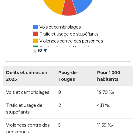
Vols et cambriolages
Trafic et usage de stupéfiants
Violences contre des personnes
Destructions et dégradations
1/2
Escroqueries et fraudes
Délits et crimes en
Pouy-de-
Pour 1 000
2025
Touges
habitants
Vols et cambriolages
8
19,70 ‰
Trafic et usage de
2
4,11 ‰
stupéfiants
Violences contre des
5
11,39 ‰
personnes