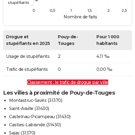
stupéfiants
0
0,5
1
1,5
2
2,5
Nombre de faits
Drogue et
Pouy-de-
Pour 1 000
stupéfiants en 2025
Touges
habitants
Usage de stupéfiants
2
4,11 ‰
Trafic de stupéfiants
0
0,00 ‰
Classement : le trafic de drogue par ville
Les villes à proximité de Pouy-de-Touges
Montastruc-Savès (31370)
Saint-Araille (31430)
Castelnau-Picampeau (31430)
Casties-Labrande (31430)
Sajas (31370)