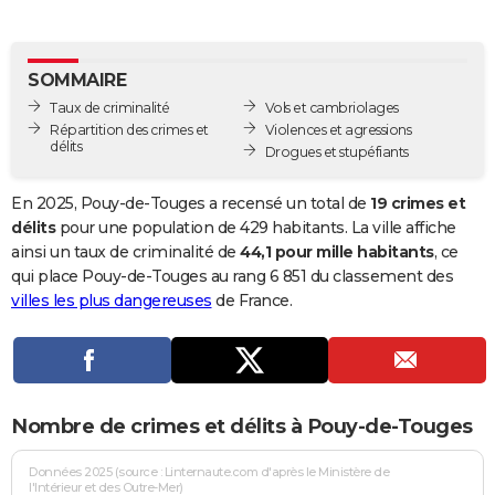
City break
Voyage de noces
Climat
Destinations
Voyage nature
Forum
+
PHOTO
GUIDES D'ACHAT
SOMMAIRE
Taux de criminalité
Vols et cambriolages
BONS PLANS
Répartition des crimes et
Violences et agressions
délits
Drogues et stupéfiants
CARTE DE VOEUX
Carte Bonne année
Carte Pâques
Carte de Noël
Carte Saint-Valentin
Carte d'anniversaire
En 2025, Pouy-de-Touges a recensé un total de
19 crimes et
DICTIONNAIRE
délits
pour une population de 429 habitants. La ville affiche
Biographies
Expressions
Dictionnaire
Citations
Proverbes
ainsi un taux de criminalité de
44,1 pour mille habitants
, ce
PROGRAMME TV
qui place Pouy-de-Touges au rang 6 851 du classement des
COPAINS D'AVANT
villes les plus dangereuses
de France.
Se connecter
Collèges
Universités
Service militaire
S'inscrire
Lycées
Primaires
Entreprises
Avis de recherche
AVIS DE DÉCÈS
FORUM
Nombre de crimes et délits à Pouy-de-Touges
Lifestyle
Sport
Television
Cinema
Bricolage
Culture
Auto
Voyage
Données 2025 (source : Linternaute.com d'après le Ministère de
l'Intérieur et des Outre-Mer)