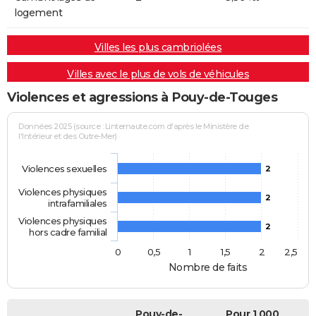
logement
Villes les plus cambriolées
Villes avec le plus de vols de véhicules
Violences et agressions à Pouy-de-Touges
Données 2025 (source : Linternaute.com d'après le Ministère de
l'Intérieur et des Outre-Mer)
Violences sexuelles
2
Violences physiques
2
intrafamiliales
Violences physiques
2
hors cadre familial
0
0,5
1
1,5
2
2,5
Nombre de faits
Pouy-de-
Pour 1 000