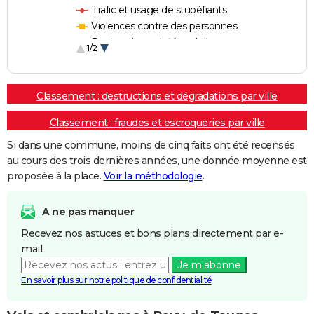
Trafic et usage de stupéfiants
Violences contre des personnes
Destructions et dégradations
1/2
Escroqueries et fraudes
Classement : destructions et dégradations par ville
Classement : fraudes et escroqueries par ville
Si dans une commune, moins de cinq faits ont été recensés
au cours des trois dernières années, une donnée moyenne est
proposée à la place.
Voir la méthodologie
.
A ne pas manquer
Recevez nos astuces et bons plans directement par e-
mail.
Je m'abonne
En savoir plus sur notre politique de confidentialité