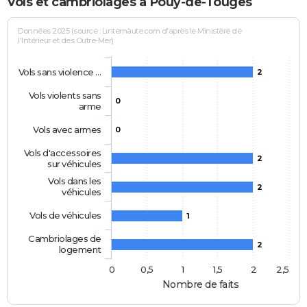
Vols et cambriolages à Pouy-de-Touges
Données 2025 (source : Linternaute.com d'après le Ministère de
l'Intérieur et des Outre-Mer)
Vols sans violence …
2
Vols violents sans
0
arme
Vols avec armes
0
Vols d'accessoires
2
sur véhicules
Vols dans les
2
véhicules
Vols de véhicules
1
Cambriolages de
2
logement
0
0,5
1
1,5
2
2,5
Nombre de faits