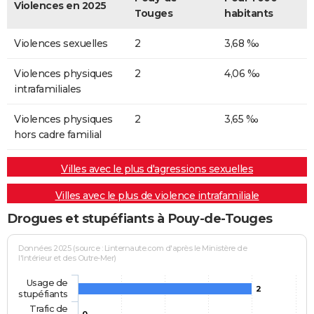
Violences en 2025
Touges
habitants
Violences sexuelles
2
3,68 ‰
Violences physiques
2
4,06 ‰
intrafamiliales
Violences physiques
2
3,65 ‰
hors cadre familial
Villes avec le plus d'agressions sexuelles
Villes avec le plus de violence intrafamiliale
Drogues et stupéfiants à Pouy-de-Touges
Données 2025 (source : Linternaute.com d'après le Ministère de
l'Intérieur et des Outre-Mer)
Usage de
2
stupéfiants
Trafic de
0