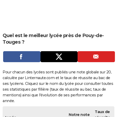
City break
Voyage de noces
Climat
Destinations
Voyage nature
Forum
+
PHOTO
GUIDES D'ACHAT
BONS PLANS
Quel est le meilleur lycée près de Pouy-de-
CARTE DE VOEUX
Touges ?
Carte Bonne année
Carte Pâques
Carte de Noël
Carte Saint-Valentin
Carte d'anniversaire
DICTIONNAIRE
Biographies
Expressions
Dictionnaire
Citations
Proverbes
PROGRAMME TV
COPAINS D'AVANT
Pour chacun des lycées sont publiés une note globale sur 20,
calculée par Linternaute.com et le taux de réussite au bac de
Se connecter
Collèges
Universités
Service militaire
S'inscrire
Lycées
Primaires
Entreprises
Avis de recherche
AVIS DE DÉCÈS
ses lycéens. Cliquez sur le nom du lycée pour consulter toutes
ses statistiques par fillière (taux de réussite au bac, taux de
FORUM
mentions) ainsi que l'évolution de ses performances par
Lifestyle
Sport
Television
Cinema
Bricolage
Culture
Auto
Voyage
année.
Taux de
Notre note