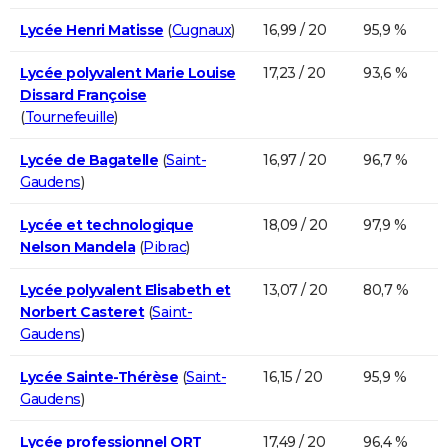
Lycée Henri Matisse
(
Cugnaux
)
16,99 / 20
95,9 %
Lycée polyvalent Marie Louise
17,23 / 20
93,6 %
Dissard Françoise
(
Tournefeuille
)
Lycée de Bagatelle
(
Saint-
16,97 / 20
96,7 %
Gaudens
)
Lycée et technologique
18,09 / 20
97,9 %
Nelson Mandela
(
Pibrac
)
Lycée polyvalent Elisabeth et
13,07 / 20
80,7 %
Norbert Casteret
(
Saint-
Gaudens
)
Lycée Sainte-Thérèse
(
Saint-
16,15 / 20
95,9 %
Gaudens
)
Lycée professionnel ORT
17,49 / 20
96,4 %