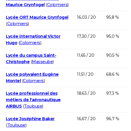
Maurice Grynfogel
(
Colomiers
)
Lycée ORT Maurice Grynfogel
16,03 / 20
95,8 %
(
Colomiers
)
Lycée international Victor
17,30 / 20
95,0 %
Hugo
(
Colomiers
)
Lycée du campus Saint-
11,65 / 20
90,5 %
Christophe
(
Masseube
)
Lycée polyvalent Eugène
11,51 / 20
68,6 %
Montel
(
Colomiers
)
Lycée professionnel des
18,63 / 20
97,3 %
métiers de l'aéronautique
AIRBUS
(
Toulouse
)
Lycée Joséphine Baker
16,67 / 20
96,7 %
(
Toulouse
)