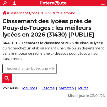
ACTUALITÉS
Connexion
S'inscrire
Classement lycées 2026
Haute-Garonne
Rechercher
Société
Education
Villes
Politique
Faits Divers
Monde
+
SPORT
Classement des lycées près de
Football
Cyclisme
Forum
Coupe du monde 2026
Tennis
Rugby
CULTURE
Pouy-de-Touges : les meilleurs
lycées en 2026 (31430) [PUBLIE]
TNT
Cinéma
Musique
Programme TV
Streaming
Sorties cinéma
+
FINANCE
GRATUIT - Découvrez le classement 2026 de chaque lycée
Impôts
Immobilier
Banque
Crédit
Retraite
Epargne
Risques naturels par ville
Assurance
AUTO
ou recherchez un établissement, une ville ou un département
Réserver un essai
Berlines
Forum auto
Essais
Citadines
SUV
+
dans le moteur de recherche ci-dessous pour découvrir son
HIGH-TECH
classement.
Meilleur smartphone
Ordinateurs
Guide high-tech
Mobiles
Internet
Jeux vidéo
+
BRICOLAGE
Aménagement intérieur
Cuisine
Jardinage
+
Forum
Extérieur
Salle de bains
Rangement
WEEK-END
Escapades
Expositions
Week-end nature
Guides de France
Patrimoine
Musées
+
LIFESTYLE
Voir aussi :
Rieumes
Cazères
Samatan
Muret
Bien-être
Mode
+
Art de vivre
Loisirs
Modes de vie
SANTE
Mise à jour le 03/04/26
Guide de la santé
Médicaments
+
Alimentation
Maladies
Sommeil
VOYAGE