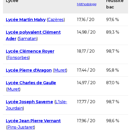
Lycée
réussite
Méthodologie
bac
Lycée Martin Malvy
(
Cazères
)
17,16 / 20
97,6 %
Lycée polyvalent Clément
14,98 / 20
89,3 %
Ader
(
Samatan
)
Lycée Clémence Royer
18,17 / 20
98,7 %
(
Fonsorbes
)
Lycée Pierre d'Aragon
(
Muret
)
17,44 / 20
95,8 %
Lycée Charles de Gaulle
14,97 / 20
87,0 %
(
Muret
)
Lycée Joseph Saverne
(
L'Isle-
17,77 / 20
98,7 %
Jourdain
)
Lycée Jean Pierre Vernant
17,96 / 20
98,6 %
(
Pins-Justaret
)