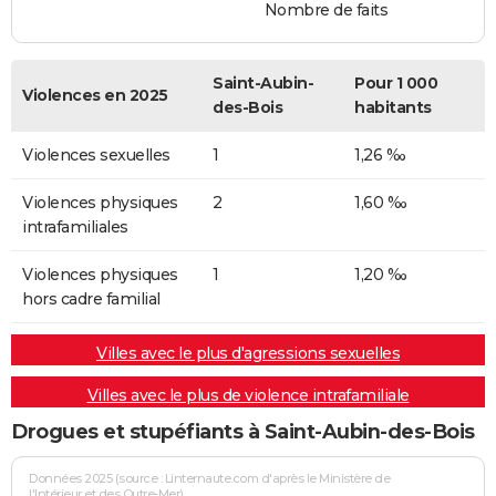
Nombre de faits
Saint-Aubin-
Pour 1 000
Violences en 2025
des-Bois
habitants
Violences sexuelles
1
1,26 ‰
Violences physiques
2
1,60 ‰
intrafamiliales
Violences physiques
1
1,20 ‰
hors cadre familial
Villes avec le plus d'agressions sexuelles
Villes avec le plus de violence intrafamiliale
Drogues et stupéfiants à Saint-Aubin-des-Bois
Données 2025 (source : Linternaute.com d'après le Ministère de
l'Intérieur et des Outre-Mer)