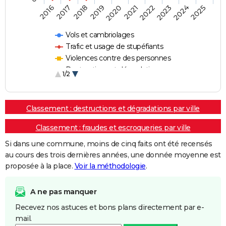
2018
2023
2020
2025
2017
2022
2019
2024
2016
2021
Vols et cambriolages
Trafic et usage de stupéfiants
Violences contre des personnes
Destructions et dégradations
1/2
Escroqueries et fraudes
Classement : destructions et dégradations par ville
Classement : fraudes et escroqueries par ville
Si dans une commune, moins de cinq faits ont été recensés
au cours des trois dernières années, une donnée moyenne est
proposée à la place.
Voir la méthodologie
.
A ne pas manquer
Recevez nos astuces et bons plans directement par e-
mail.