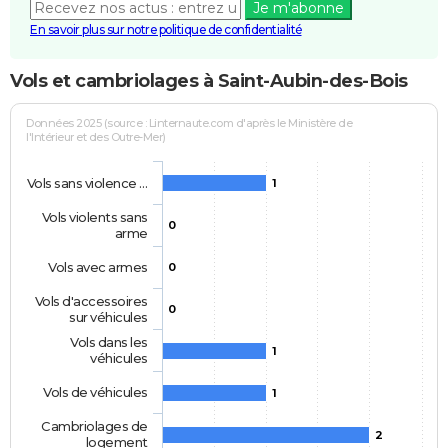
Je m'abonne
En savoir plus sur notre politique de confidentialité
Vols et cambriolages à Saint-Aubin-des-Bois
Données 2025 (source : Linternaute.com d'après le Ministère de
l'Intérieur et des Outre-Mer)
Vols sans violence …
1
Vols violents sans
0
arme
Vols avec armes
0
Vols d'accessoires
0
sur véhicules
Vols dans les
1
véhicules
Vols de véhicules
1
Cambriolages de
2
logement