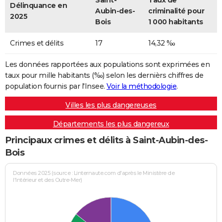
Saint-
Taux de
Délinquance en
Aubin-des-
criminalité pour
2025
Bois
1 000 habitants
Crimes et délits
17
14,32 ‰
Les données rapportées aux populations sont exprimées en
taux pour mille habitants (‰) selon les dernièrs chiffres de
population fournis par l'Insee.
Voir la méthodologie
.
Villes les plus dangereuses
Départements les plus dangereux
Principaux crimes et délits à Saint-Aubin-des-
Bois
Données 2025 (source : Linternaute.com d'après le Ministère de
l'Intérieur et des Outre-Mer)