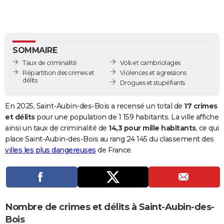
City break
Voyage de noces
Climat
Destinations
Voyage nature
Forum
+
PHOTO
GUIDES D'ACHAT
SOMMAIRE
BONS PLANS
Taux de criminalité
Vols et cambriolages
CARTE DE VOEUX
Répartition des crimes et
Violences et agressions
délits
Drogues et stupéfiants
Carte Bonne année
Carte Pâques
Carte de Noël
Carte Saint-Valentin
Carte d'anniversaire
DICTIONNAIRE
En 2025, Saint-Aubin-des-Bois a recensé un total de
17 crimes
Biographies
Expressions
Dictionnaire
Citations
Proverbes
PROGRAMME TV
et délits
pour une population de 1 159 habitants. La ville affiche
ainsi un taux de criminalité de
14,3 pour mille habitants
, ce qui
COPAINS D'AVANT
place Saint-Aubin-des-Bois au rang 24 145 du classement des
villes les plus dangereuses
de France.
Se connecter
Collèges
Universités
Service militaire
S'inscrire
Lycées
Primaires
Entreprises
Avis de recherche
AVIS DE DÉCÈS
FORUM
Lifestyle
Sport
Television
Cinema
Bricolage
Culture
Auto
Voyage
Nombre de crimes et délits à Saint-Aubin-des-
Bois