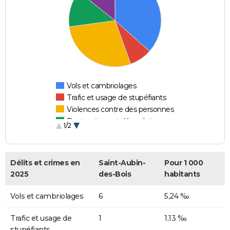
Vols et cambriolages
Trafic et usage de stupéfiants
Violences contre des personnes
Destructions et dégradations
1/2
Escroqueries et fraudes
Délits et crimes en
Saint-Aubin-
Pour 1 000
2025
des-Bois
habitants
Vols et cambriolages
6
5,24 ‰
Trafic et usage de
1
1,13 ‰
stupéfiants