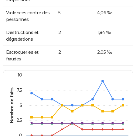
Violences contre des
5
4,06 ‰
personnes
Destructions et
2
1,84 ‰
dégradations
Escroqueries et
2
2,05 ‰
fraudes
10
Nombre de faits
7,5
5
2,5
0