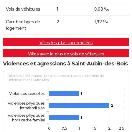
Vols de véhicules
1
0,98 ‰
Cambriolages de
2
1,92 ‰
logement
Villes les plus cambriolées
Villes avec le plus de vols de véhicules
Violences et agressions à Saint-Aubin-des-Bois
Données 2025 (source : Linternaute.com d'après le Ministère de
l'Intérieur et des Outre-Mer)
Violences sexuelles
1
Violences physiques
2
intrafamiliales
Violences physiques
1
hors cadre familial
0
0,5
1
1,5
2
2,5