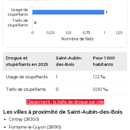
Usage de
1
stupéfiants
Trafic de
0
stupéfiants
0
0,25
0,5
0,75
1
1,25
Nombre de faits
Drogue et
Saint-Aubin-
Pour 1 000
stupéfiants en 2025
des-Bois
habitants
Usage de stupéfiants
1
1,13 ‰
Trafic de stupéfiants
0
0,00 ‰
Classement : le trafic de drogue par ville
Les villes à proximité de Saint-Aubin-des-Bois
Cintray (28300)
Fontaine-la-Guyon (28190)