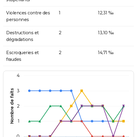
Violences contre des
1
12,31 ‰
personnes
Destructions et
2
13,10 ‰
dégradations
Escroqueries et
2
14,71 ‰
fraudes
4
Nombre de faits
3
2
1
0