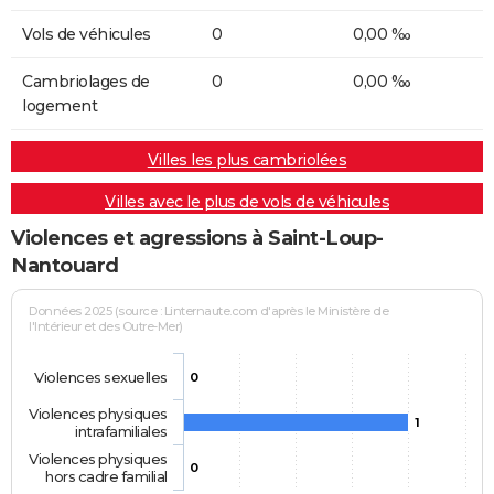
Vols de véhicules
0
0,00 ‰
Cambriolages de
0
0,00 ‰
logement
Villes les plus cambriolées
Villes avec le plus de vols de véhicules
Violences et agressions à Saint-Loup-
Nantouard
Données 2025 (source : Linternaute.com d'après le Ministère de
l'Intérieur et des Outre-Mer)
Violences sexuelles
0
Violences physiques
1
intrafamiliales
Violences physiques
0
hors cadre familial