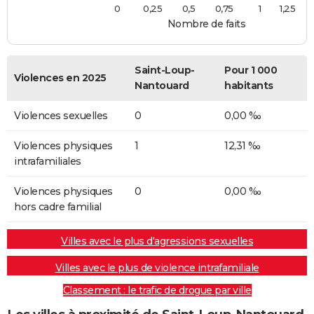
0
0,25
0,5
0,75
1
1,25
Nombre de faits
Saint-Loup-
Pour 1 000
Violences en 2025
Nantouard
habitants
Violences sexuelles
0
0,00 ‰
Violences physiques
1
12,31 ‰
intrafamiliales
Violences physiques
0
0,00 ‰
hors cadre familial
Villes avec le plus d'agressions sexuelles
Villes avec le plus de violence intrafamiliale
Classement : le trafic de drogue par ville