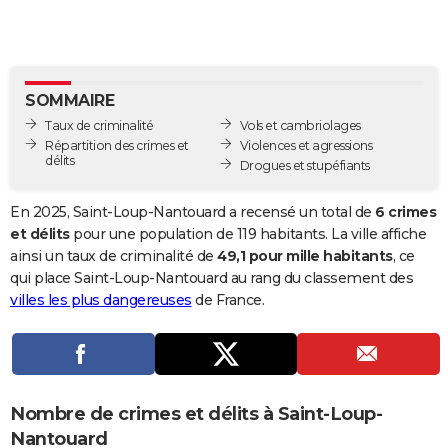
City break
Voyage de noces
Climat
Destinations
Voyage nature
Forum
+
PHOTO
GUIDES D'ACHAT
SOMMAIRE
BONS PLANS
Taux de criminalité
Vols et cambriolages
CARTE DE VOEUX
Répartition des crimes et
Violences et agressions
délits
Drogues et stupéfiants
Carte Bonne année
Carte Pâques
Carte de Noël
Carte Saint-Valentin
Carte d'anniversaire
DICTIONNAIRE
En 2025, Saint-Loup-Nantouard a recensé un total de
6 crimes
Biographies
Expressions
Dictionnaire
Citations
Proverbes
PROGRAMME TV
et délits
pour une population de 119 habitants. La ville affiche
ainsi un taux de criminalité de
49,1 pour mille habitants
, ce
COPAINS D'AVANT
qui place Saint-Loup-Nantouard au rang du classement des
villes les plus dangereuses
de France.
Se connecter
Collèges
Universités
Service militaire
S'inscrire
Lycées
Primaires
Entreprises
Avis de recherche
AVIS DE DÉCÈS
FORUM
Lifestyle
Sport
Television
Cinema
Bricolage
Culture
Auto
Voyage
Nombre de crimes et délits à Saint-Loup-
Nantouard