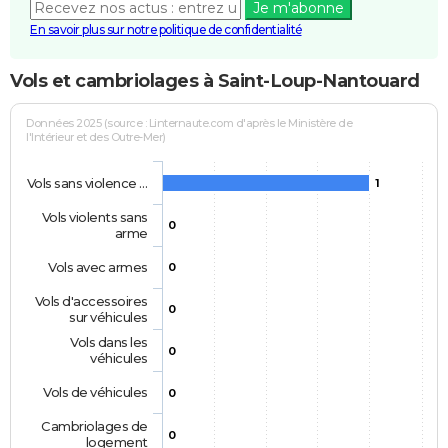
Je m'abonne
En savoir plus sur notre politique de confidentialité
Vols et cambriolages à Saint-Loup-Nantouard
Données 2025 (source : Linternaute.com d'après le Ministère de
l'Intérieur et des Outre-Mer)
Vols sans violence …
1
Vols violents sans
0
arme
Vols avec armes
0
Vols d'accessoires
0
sur véhicules
Vols dans les
0
véhicules
Vols de véhicules
0
Cambriolages de
0
logement