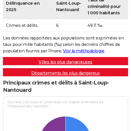
Taux de
Délinquance en
Saint-Loup-
criminalité pour
2025
Nantouard
1 000 habitants
Crimes et délits
6
49,11 ‰
Les données rapportées aux populations sont exprimées en
taux pour mille habitants (‰) selon les dernièrs chiffres de
population fournis par l'Insee.
Voir la méthodologie
.
Villes les plus dangereuses
Départements les plus dangereux
Principaux crimes et délits à Saint-Loup-
Nantouard
Données 2025 (source : Linternaute.com d'après le Ministère de
l'Intérieur et des Outre-Mer)