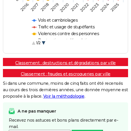
2018
2023
2019
2024
2020
2025
2016
2021
2017
2022
Vols et cambriolages
Trafic et usage de stupéfiants
Violences contre des personnes
Destructions et dégradations
1/2
Escroqueries et fraudes
Classement : destructions et dégradations par ville
Classement : fraudes et escroqueries par ville
Si dans une commune, moins de cinq faits ont été recensés
au cours des trois dernières années, une donnée moyenne est
proposée à la place.
Voir la méthodologie
.
A ne pas manquer
Recevez nos astuces et bons plans directement par e-
mail.